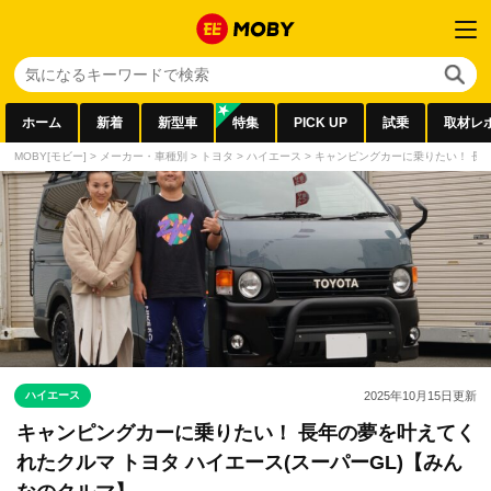
ホーム
新着
新型車
特集
PICK UP
試乗
取材レ
MOBY[モビー]
>
メーカー・車種別
>
トヨタ
>
ハイエース
>
キャンピングカーに乗りたい！ 長年
ハイエース
2025年10月15日
更新
キャンピングカーに乗りたい！ 長年の夢を叶えてく
れたクルマ トヨタ ハイエース(スーパーGL)【みん