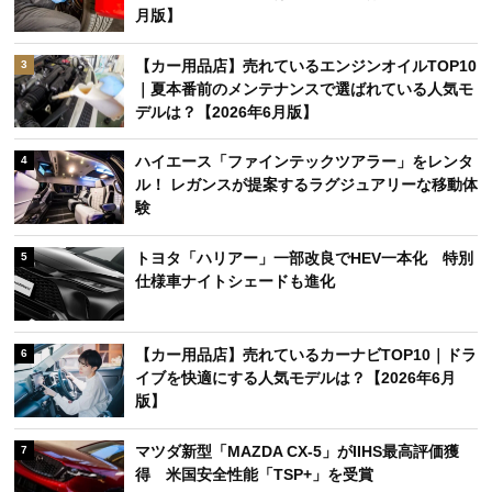
月版】
【カー用品店】売れているエンジンオイルTOP10
3
｜夏本番前のメンテナンスで選ばれている人気モ
デルは？【2026年6月版】
ハイエース「ファインテックツアラー」をレンタ
4
ル！ レガンスが提案するラグジュアリーな移動体
験
トヨタ「ハリアー」一部改良でHEV一本化 特別
5
仕様車ナイトシェードも進化
【カー用品店】売れているカーナビTOP10｜ドラ
6
イブを快適にする人気モデルは？【2026年6月
版】
マツダ新型「MAZDA CX-5」がIIHS最高評価獲
7
得 米国安全性能「TSP+」を受賞