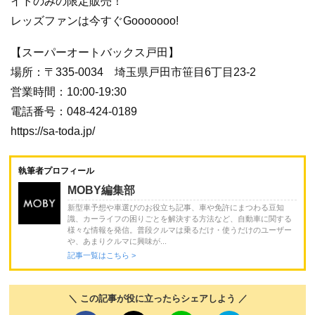
イトのみの限定販売！
レッズファンは今すぐGooooooo!
【スーパーオートバックス戸田】
場所：〒335-0034 埼玉県戸田市笹目6丁目23-2
営業時間：10:00-19:30
電話番号：048-424-0189
https://sa-toda.jp/
執筆者プロフィール
MOBY編集部
新型車予想や車選びのお役立ち記事、車や免許にまつわる豆知
識、カーライフの困りごとを解決する方法など、自動車に関する
様々な情報を発信。普段クルマは乗るだけ・使うだけのユーザー
や、あまりクルマに興味が...
記事一覧はこちら >
＼ この記事が役に立ったらシェアしよう ／