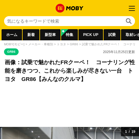
ホーム
新着
新型車
特集
PICK UP
試乗
取材レ
MOBY[モビー]
>
メーカー・車種別
>
トヨタ
>
GR86
>
試乗で魅かれたFRクーペ！ コーナリン
GR86
2025年11月25日
更新
画像：試乗で魅かれたFRクーペ！ コーナリング性
能を磨きつつ、これから楽しみが尽きない一台 ト
ヨタ GR86【みんなのクルマ】
1
/
19