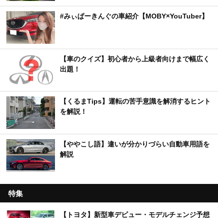
#みぃぱーきんぐの車紹介【MOBY×YouTuber】
【車のクイズ】初心者から上級者向けまで幅広く
出題！
【くるまTips】運転の苦手意識を解消するヒント
を解説！
【ややこし語】違いが分かりづらい自動車用語を
解説
特集
【トヨタ】新型車デビュー・モデルチェンジ予想