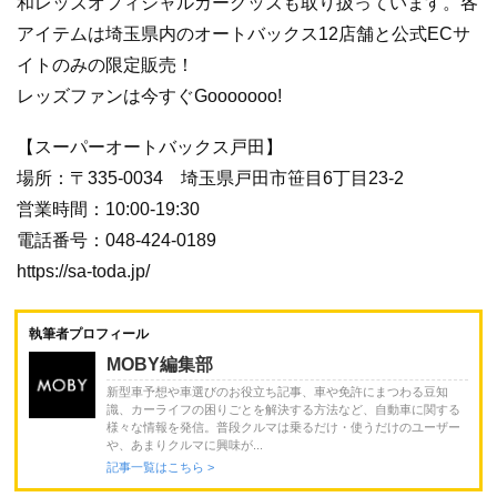
和レッズオフィシャルカーグッズも取り扱っています。各
アイテムは埼玉県内のオートバックス12店舗と公式ECサ
イトのみの限定販売！
レッズファンは今すぐGooooooo!
【スーパーオートバックス戸田】
場所：〒335-0034 埼玉県戸田市笹目6丁目23-2
営業時間：10:00-19:30
電話番号：048-424-0189
https://sa-toda.jp/
執筆者プロフィール
MOBY編集部
新型車予想や車選びのお役立ち記事、車や免許にまつわる豆知
識、カーライフの困りごとを解決する方法など、自動車に関する
様々な情報を発信。普段クルマは乗るだけ・使うだけのユーザー
や、あまりクルマに興味が...
記事一覧はこちら >