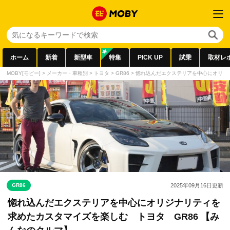
ホーム
新着
新型車
特集
PICK UP
試乗
取材レ
MOBY[モビー]
>
メーカー・車種別
>
トヨタ
>
GR86
>
惚れ込んだエクステリアを中心にオリジナ
GR86
2025年09月16日
更新
惚れ込んだエクステリアを中心にオリジナリティを
求めたカスタマイズを楽しむ トヨタ GR86 【み