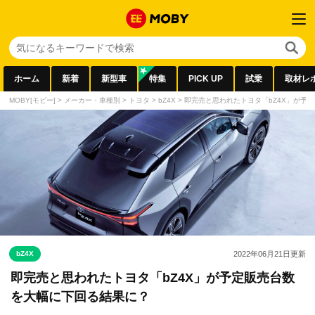
ホーム
新着
新型車
特集
PICK UP
試乗
取材レ
MOBY[モビー]
>
メーカー・車種別
>
トヨタ
>
bZ4X
>
即完売と思われたトヨタ「bZ4X」が予
bZ4X
2022年06月21日
更新
即完売と思われたトヨタ「bZ4X」が予定販売台数
を大幅に下回る結果に？