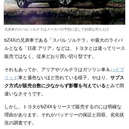
兄弟車のスバル ソルテラはメーカーの予想に反して好調な売り上げ
bZ4Xの兄弟車である「スバル ソルテラ」や最大のライバ
ルとなる「日産 アリア」などは、トヨタとは違ってリース
販売ではなく、従来どおり買い切り型です。
それもあってか、アリアやソルテラはガソリン車＆
ハイブ
リッド
車と遜色ないほど売れている様子。やはり、
サブス
ク方式が販売台数に少なからず影響を与えている
とみて間
違いなさそうです。
しかし、トヨタがbZ4Xをリースで販売するのには明確な
理由があります。それがバッテリーの保証と回収、劣化状
況の調査です。