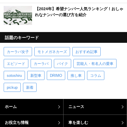
【2024年】希望ナンバー人気ランキング！おしゃ
れなナンバーの選び方を紹介
話題のキーワード
カーラバ女子
モトメガネカーズ
おすすめ記事
エピソード
カーラバ
バイク
芸能人・有名人の愛車
sotoshiru
新型車
DRIMO
推し車
コラム
pickup
新着
ホーム
ニュース
お役立ち情報
車を楽しむ