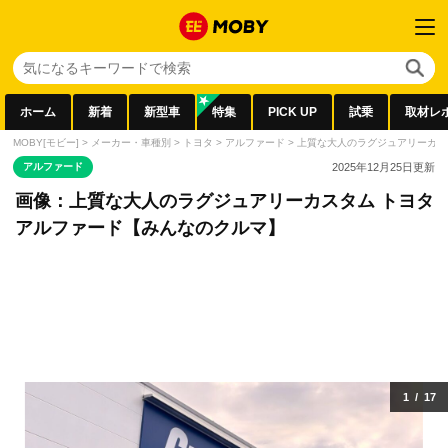
ホーム
新着
新型車
特集
PICK UP
試乗
取材レ
MOBY[モビー]
>
メーカー・車種別
>
トヨタ
>
アルファード
>
上質な大人のラグジュアリーカス
アルファード
2025年12月25日
更新
画像：上質な大人のラグジュアリーカスタム トヨタ
アルファード【みんなのクルマ】
1
/
17