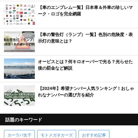
【車のエンブレム一覧】日本車＆外車の珍しいマ
ーク・ロゴを完全網羅
【車の警告灯（ランプ）一覧】色別の危険度・表
示灯の意味とは？
オービスとは？何キロオーバーで光る？光らせた
後の罰金など解説
【2024年】希望ナンバー人気ランキング！おしゃ
れなナンバーの選び方を紹介
話題のキーワード
カーラバ女子
モトメガネカーズ
おすすめ記事