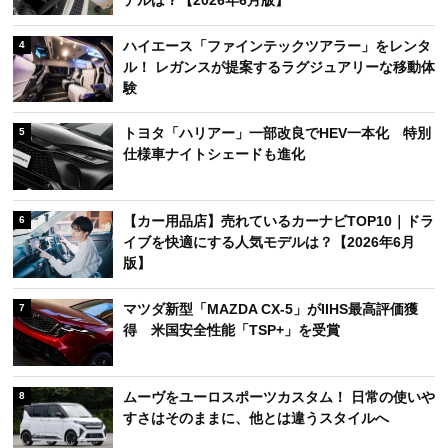
ハイエース「ファインテックツアラー」をレンタ
4
ル！ レガンスが提案するラグジュアリーな移動体
験
トヨタ「ハリアー」一部改良でHEV一本化 特別
5
仕様車ナイトシェードも進化
【カー用品店】売れているカーナビTOP10｜ドラ
6
イブを快適にする人気モデルは？【2026年6月
版】
マツダ新型「MAZDA CX-5」がIIHS最高評価獲
7
得 米国安全性能「TSP+」を受賞
ムーヴをユーロスポーツカスタム！ 日常の使いや
8
すさはそのままに、他とは違うスタイルへ