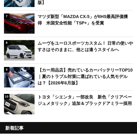
版】
マツダ新型「MAZDA CX-5」がIIHS最高評価獲
7
得 米国安全性能「TSP+」を受賞
ムーヴをユーロスポーツカスタム！ 日常の使いや
8
すさはそのままに、他とは違うスタイルへ
【カー用品店】売れているカーバッテリーTOP10
9
｜夏のトラブル対策に選ばれている人気モデル
は？【2026年6月版】
トヨタ「シエンタ」一部改良 新色「クリアベー
10
ジュメタリック」追加＆ブラックドアミラー採用
新着記事