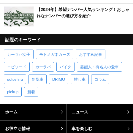
【2024年】希望ナンバー人気ランキング！おしゃ
れなナンバーの選び方を紹介
話題のキーワード
カーラバ女子
モトメガネカーズ
おすすめ記事
エピソード
カーラバ
バイク
芸能人・有名人の愛車
sotoshiru
新型車
DRIMO
推し車
コラム
pickup
新着
ホーム
ニュース
お役立ち情報
車を楽しむ