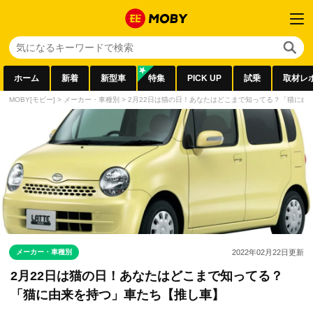
ホーム
新着
新型車
特集
PICK UP
試乗
取材レ
MOBY[モビー]
>
メーカー・車種別
>
2月22日は猫の日！あなたはどこまで知ってる？「猫に由
メーカー・車種別
2022年02月22日
更新
2月22日は猫の日！あなたはどこまで知ってる？
「猫に由来を持つ」車たち【推し車】