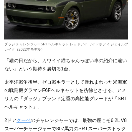
ダッジ チャレンジャーSRTヘルキャット レッドアイ ワイドボディ ジェイルブ
レイク（2022年モデル）
「猫の日だから、カワイイ猫ちゃんっぽい車の紹介に違い
ない」という期待を裏切る1台。
太平洋戦争後半、ゼロ戦キラーとして暴れまわった米海軍
の戦闘機グラマンF6Fヘルキャットを彷彿とさせる、アメ
リカの「ダッジ」ブランド定番の高性能グレードが「SRT
ヘルキャット」。
2ドア
クーペ
のチャレンジャーでは、最強の座こそ6.2L V8
スーパーチャージャーで807馬力のSRTスーパーストック