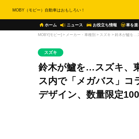
MOBY（モビー）自動車はおもしろい！
ホーム
ニュース
お役立ち情報
車を楽
MOBY[モビー]
>
メーカー・車種別
>
スズキ
>
鈴木が鱸を…
スズキ
鈴木が鱸を…スズキ、東
ス内で「メガバス」コ
デザイン、数量限定10