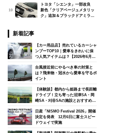
トヨタ「シエンタ」一部改良
新色「クリアベージュメタリッ
10
ク」追加＆ブラックドアミラー
採用
新着記事
【カー用品店】売れているカーシャ
ンプーTOP10｜愛車をきれいに保
つ人気アイテムは？【2026年6月
版】
台風接近前にやるべき車の対策と
は？飛来物・冠水から愛車を守るポ
イント
【体験談】都内から姫路まで長距離
ドライブ！立ち寄った沼津SA・岡
崎SA・刈谷SAの施設とおすすめグ
ルメを紹介
日産「NISMO Festival 2026」開催
決定を発表 12月6日に富士スピー
ドウェイで実施