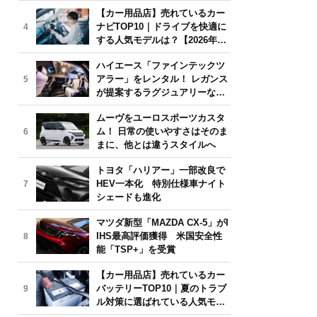
気モデルは？【2026年6月版】
【カー用品店】売れているカー
ナビTOP10｜ドライブを快適に
4
する人気モデルは？【2026年6
月版】
ハイエース「ファインテックツ
アラー」をレンタル！ レガンス
5
が提案するラグジュアリーな移
動体験
ムーヴをユーロスポーツカスタ
ム！ 日常の使いやすさはそのま
6
まに、他とは違うスタイルへ
トヨタ「ハリアー」一部改良で
HEV一本化 特別仕様車ナイト
7
シェードも進化
マツダ新型「MAZDA CX-5」がI
IHS最高評価獲得 米国安全性
8
能「TSP+」を受賞
【カー用品店】売れているカー
バッテリーTOP10｜夏のトラブ
9
ル対策に選ばれている人気モデ
ルは？【2026年6月版】