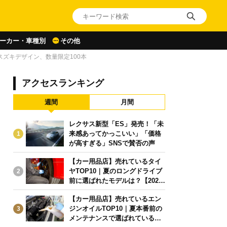
ーカー・車種別
その他
ズキデザイン、数量限定100本
アクセスランキング
週間
月間
レクサス新型「ES」発売！「未
来感あってかっこいい」「価格
1
が高すぎる」SNSで賛否の声
【カー用品店】売れているタイ
ヤTOP10｜夏のロングドライブ
2
前に選ばれたモデルは？【2026
年6月版】
【カー用品店】売れているエン
ジンオイルTOP10｜夏本番前の
3
メンテナンスで選ばれている人