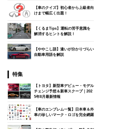
【車のクイズ】初心者から上級者向
けまで幅広く出題！
【くるまTips】運転の苦手意識を
解消するヒントを解説！
【ややこし語】違いが分かりづらい
自動車用語を解説
特集
【トヨタ】新型車デビュー・モデル
チェンジ予想＆新車スクープ｜202
5年8月最新情報
【車のエンブレム一覧】日本車＆外
車の珍しいマーク・ロゴを完全網羅