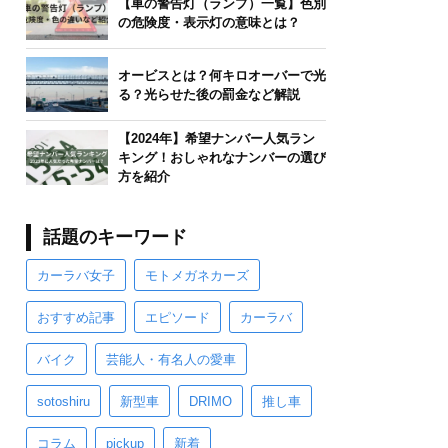
【車の警告灯（ランプ）一覧】色別
の危険度・表示灯の意味とは？
オービスとは？何キロオーバーで光
る？光らせた後の罰金など解説
【2024年】希望ナンバー人気ラン
キング！おしゃれなナンバーの選び
方を紹介
話題のキーワード
カーラバ女子
モトメガネカーズ
おすすめ記事
エピソード
カーラバ
バイク
芸能人・有名人の愛車
sotoshiru
新型車
DRIMO
推し車
コラム
pickup
新着