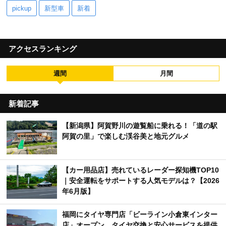
pickup
新型車
新着
アクセスランキング
週間
月間
新着記事
【新潟県】阿賀野川の遊覧船に乗れる！「道の駅
阿賀の里」で楽しむ渓谷美と地元グルメ
【カー用品店】売れているレーダー探知機TOP10
｜安全運転をサポートする人気モデルは？【2026
年6月版】
福岡にタイヤ専門店「ビーライン小倉東インター
店」オープン タイヤ交換と安心サービスを提供