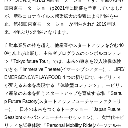
ひとつに数えられる国際モーターショーです。前回の第47
回東京モーターショーは2021年に開催を予定していました
が、新型コロナウイルス感染拡大の影響により開催を中
止。第46回東京モーターショーが開催された2019年以
来、4年ぶりの開催となります。
自動車業界の枠を超え、他産業やスタートアップを含む40
0社以上が出展し、主催者プログラムのシンボルコンテン
ツ「Tokyo future Tour」では、未来の東京を没入映像体験
できる「Immersive Theater(イマーシブシアター)」、LIFE/
EMERGENCY/PLAY/FOOD 4 つの切り口で、モビリティ
が変える未来を表現する 「体験型コンテンツ」、モビリテ
ィ産業の未来を担うスタートアップを育成する場 「Startu
p Future Factory(スタートアップフューチャーファクトリ
ー)」、日本の未来をつくるトークショー 「Japan Future
Session(ジャパンフューチャーセッション)」、次世代モビ
リティを試乗体験 「Personal Mobility Ride(パーソナルモ