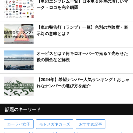
【車のエンブレム一覧】日本車＆外車の珍しいマ
ーク・ロゴを完全網羅
【車の警告灯（ランプ）一覧】色別の危険度・表
示灯の意味とは？
オービスとは？何キロオーバーで光る？光らせた
後の罰金など解説
【2024年】希望ナンバー人気ランキング！おしゃ
れなナンバーの選び方を紹介
話題のキーワード
カーラバ女子
モトメガネカーズ
おすすめ記事