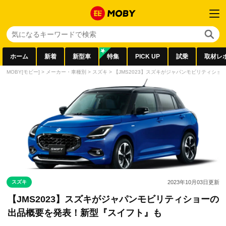
ホーム
新着
新型車
特集
PICK UP
試乗
取材レ
MOBY[モビー]
>
メーカー・車種別
>
スズキ
>
【JMS2023】スズキがジャパンモビリティシ
スズキ
2023年10月03日
更新
【JMS2023】スズキがジャパンモビリティショーの
出品概要を発表！新型『スイフト』も