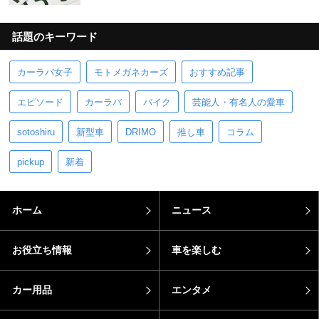
話題のキーワード
カーラバ女子
モトメガネカーズ
おすすめ記事
エピソード
カーラバ
バイク
芸能人・有名人の愛車
sotoshiru
新型車
DRIMO
推し車
コラム
pickup
新着
ホーム
ニュース
お役立ち情報
車を楽しむ
カー用品
エンタメ