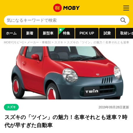
ホーム
新着
新型車
特集
PICK UP
試乗
取材レ
MOBY[モビー]
>
メーカー・車種別
>
スズキ
>
スズキの「ツイン」の魅力！名車それとも迷車？
スズキ
2019年09月28日
更新
スズキの「ツイン」の魅力！名車それとも迷車？時
代が早すぎた自動車