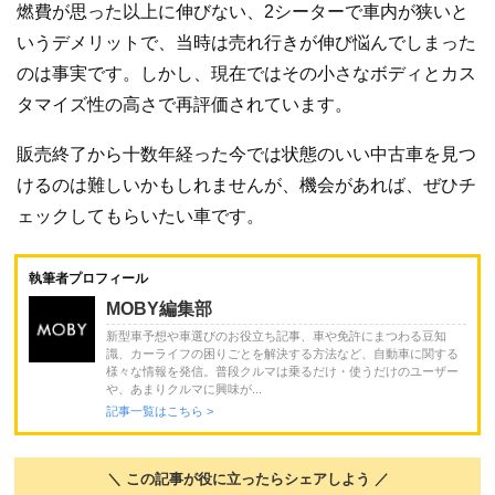
燃費が思った以上に伸びない、2シーターで車内が狭いと
いうデメリットで、当時は売れ行きが伸び悩んでしまった
のは事実です。しかし、現在ではその小さなボディとカス
タマイズ性の高さで再評価されています。
販売終了から十数年経った今では状態のいい中古車を見つ
けるのは難しいかもしれませんが、機会があれば、ぜひチ
ェックしてもらいたい車です。
執筆者プロフィール
MOBY編集部
新型車予想や車選びのお役立ち記事、車や免許にまつわる豆知
識、カーライフの困りごとを解決する方法など、自動車に関する
様々な情報を発信。普段クルマは乗るだけ・使うだけのユーザー
や、あまりクルマに興味が...
記事一覧はこちら >
＼ この記事が役に立ったらシェアしよう ／