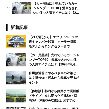
【カー用品店】売れているカー
シャンプーTOP10｜愛車をきれ
10
いに保つ人気アイテムは？【202
6年6月版】
新着記事
【213万円から】エブリイベースの
軽キャンパー10選｜クーラー搭載
モデルからロングセラーまで
【カー用品店】売れているカーシャ
ンプーTOP10｜愛車をきれいに保
つ人気アイテムは？【2026年6月
版】
台風接近前にやるべき車の対策と
は？飛来物・冠水から愛車を守るポ
イント
【体験談】都内から姫路まで長距離
ドライブ！立ち寄った沼津SA・岡
崎SA・刈谷SAの施設とおすすめグ
ルメを紹介