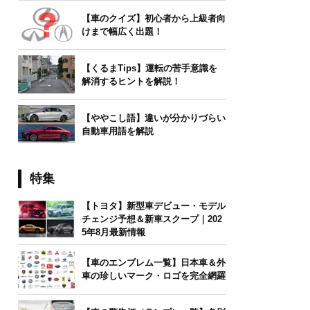
【車のクイズ】初心者から上級者向
けまで幅広く出題！
【くるまTips】運転の苦手意識を
解消するヒントを解説！
【ややこし語】違いが分かりづらい
自動車用語を解説
特集
【トヨタ】新型車デビュー・モデル
チェンジ予想＆新車スクープ｜202
5年8月最新情報
【車のエンブレム一覧】日本車＆外
車の珍しいマーク・ロゴを完全網羅