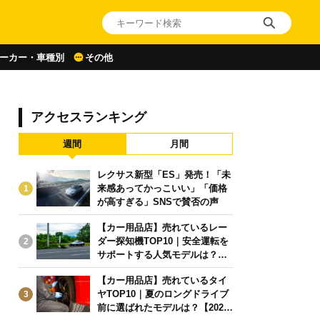
ーカー・車種別
その他
アクセスランキング
週間
月間
レクサス新型「ES」発売！「未
来感あってかっこいい」「価格
1
が高すぎる」SNSで賛否の声
【カー用品店】売れているレー
ダー探知機TOP10｜安全運転を
2
サポートする人気モデルは？【2
026年6月版】
【カー用品店】売れているタイ
ヤTOP10｜夏のロングドライブ
3
前に選ばれたモデルは？【2026