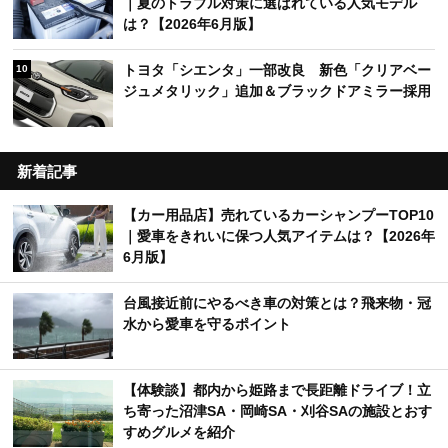
｜夏のトラブル対策に選ばれている人気モデル
は？【2026年6月版】
トヨタ「シエンタ」一部改良 新色「クリアベー
10
ジュメタリック」追加＆ブラックドアミラー採用
新着記事
【カー用品店】売れているカーシャンプーTOP10
｜愛車をきれいに保つ人気アイテムは？【2026年
6月版】
台風接近前にやるべき車の対策とは？飛来物・冠
水から愛車を守るポイント
【体験談】都内から姫路まで長距離ドライブ！立
ち寄った沼津SA・岡崎SA・刈谷SAの施設とおす
すめグルメを紹介