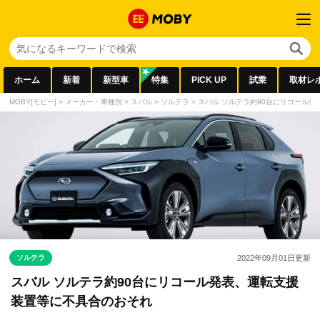
ホーム
新着
新型車
特集
PICK UP
試乗
取材レ
MOBY[モビー]
>
メーカー・車種別
>
スバル
>
ソルテラ
>
スバル ソルテラ約90台にリコール
ソルテラ
2022年09月01日
更新
スバル ソルテラ約90台にリコール発表、運転支援
装置等に不具合のおそれ