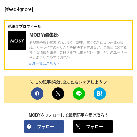
[/feed-ignore]
執筆者プロフィール
MOBY編集部
新型車予想や車選びのお役立ち記事、車や免許にまつわる豆知
識、カーライフの困りごとを解決する方法など、自動車に関する
様々な情報を発信。普段クルマは乗るだけ・使うだけのユーザー
や、あまりクルマに興味が...
記事一覧はこちら >
＼ この記事が役に立ったらシェアしよう ／
MOBYをフォローして最新記事を受け取ろう
フォロー
フォロー