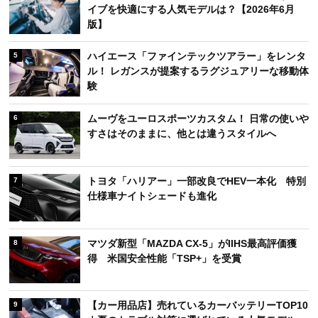
イブを快適にする人気モデルは？【2026年6月
版】
ハイエース「ファインテックツアラー」をレンタ
5
ル！ レガンスが提案するラグジュアリーな移動体
験
ムーヴをユーロスポーツカスタム！ 日常の使いや
6
すさはそのままに、他とは違うスタイルへ
トヨタ「ハリアー」一部改良でHEV一本化 特別
7
仕様車ナイトシェードも進化
マツダ新型「MAZDA CX-5」がIIHS最高評価獲
8
得 米国安全性能「TSP+」を受賞
【カー用品店】売れているカーバッテリーTOP10
9