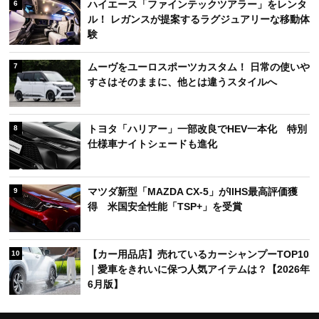
ハイエース「ファインテックツアラー」をレンタ
6
ル！ レガンスが提案するラグジュアリーな移動体
験
ムーヴをユーロスポーツカスタム！ 日常の使いや
7
すさはそのままに、他とは違うスタイルへ
トヨタ「ハリアー」一部改良でHEV一本化 特別
8
仕様車ナイトシェードも進化
マツダ新型「MAZDA CX-5」がIIHS最高評価獲
9
得 米国安全性能「TSP+」を受賞
【カー用品店】売れているカーシャンプーTOP10
10
｜愛車をきれいに保つ人気アイテムは？【2026年
6月版】