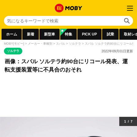
ホーム
新着
新型車
特集
PICK UP
試乗
取材レ
MOBY[モビー]
>
メーカー・車種別
>
スバル
>
ソルテラ
>
スバル ソルテラ約90台にリコール
ソルテラ
2022年09月01日
更新
画像：スバル ソルテラ約90台にリコール発表、運
転支援装置等に不具合のおそれ
1
/
7