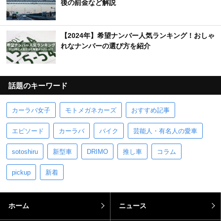
後の罰金など解説
【2024年】希望ナンバー人気ランキング！おしゃ
れなナンバーの選び方を紹介
話題のキーワード
カーラバ女子
モトメガネカーズ
おすすめ記事
エピソード
カーラバ
バイク
芸能人・有名人の愛車
sotoshiru
新型車
DRIMO
推し車
コラム
pickup
新着
ホーム
ニュース