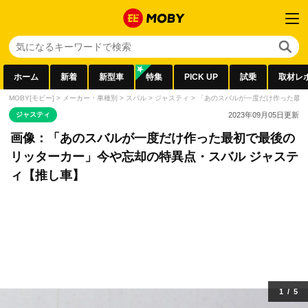
ホーム
新着
新型車
特集
PICK UP
試乗
取材レ
MOBY[モビー]
>
メーカー・車種別
>
スバル
>
ジャスティ
>
「あのスバルが一度だけ作った最初
ジャスティ
2023年09月05日
更新
画像：「あのスバルが一度だけ作った最初で最後の
リッターカー」今や忘却の特異点・スバル ジャステ
ィ【推し車】
1
/
5