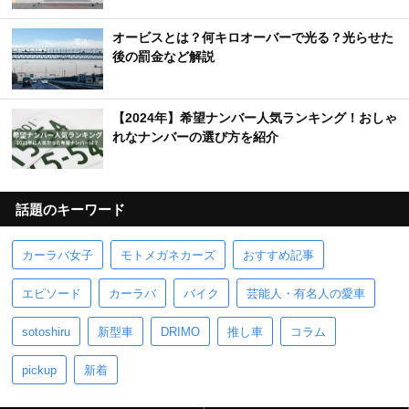
オービスとは？何キロオーバーで光る？光らせた
後の罰金など解説
【2024年】希望ナンバー人気ランキング！おしゃ
れなナンバーの選び方を紹介
話題のキーワード
カーラバ女子
モトメガネカーズ
おすすめ記事
エピソード
カーラバ
バイク
芸能人・有名人の愛車
sotoshiru
新型車
DRIMO
推し車
コラム
pickup
新着