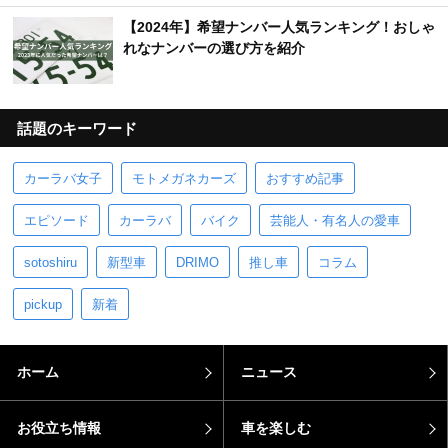
【2024年】希望ナンバー人気ランキング！おしゃ
れなナンバーの選び方を紹介
話題のキーワード
カーラバ女子
モトメガネカーズ
おすすめ記事
エピソード
カーラバ
バイク
芸能人・有名人の愛車
sotoshiru
新型車
DRIMO
推し車
コラム
pickup
新着
ホーム
ニュース
お役立ち情報
車を楽しむ