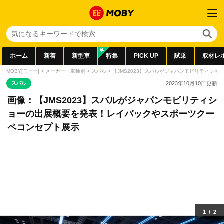
ホーム
新着
新型車
特集
PICK UP
試乗
取材レ
MOBY[モビー]
>
メーカー・車種別
>
スバル
>
【JMS2023】スバルがジャパンモビリティシ
スバル
2023年10月10日
更新
画像：【JMS2023】スバルがジャパンモビリティシ
ョーの出展概要を発表！レイバックやスポーツクー
ペコンセプト展示
1
/
2