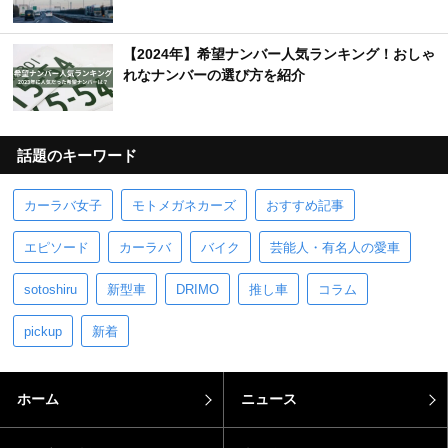
【2024年】希望ナンバー人気ランキング！おしゃ
れなナンバーの選び方を紹介
話題のキーワード
カーラバ女子
モトメガネカーズ
おすすめ記事
エピソード
カーラバ
バイク
芸能人・有名人の愛車
sotoshiru
新型車
DRIMO
推し車
コラム
pickup
新着
ホーム
ニュース