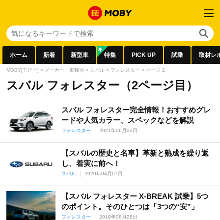
ホーム
新着
新型車
特集
PICK UP
試乗
取材レ
MOBY[モビー]
>
メーカー・車種別
>
スバル
>
フォレスター
>
ページ 2
スバル フォレスター（2ページ目）
スバル フォレスター完全情報！おすすめグレ
ードや人気カラー、スペックなどを解説
フォレスター
2021年06月22日
【スバルの歴史と名車】革新と熟成を繰り返
し、着実に前へ！
スバル
2020年04月07日
【スバル フォレスター X-BREAK 試乗】5つ
のポイント。そのひとつは「3つの“安”」
フォレスター
2019年08月28日