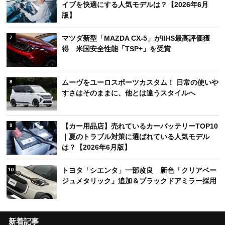
イブを快適にする人気モデルは？【2026年6月
版】
マツダ新型「MAZDA CX-5」がIIHS最高評価獲
7
得 米国安全性能「TSP+」を受賞
ムーヴをユーロスポーツカスタム！ 日常の使いや
8
すさはそのままに、他とは違うスタイルへ
【カー用品店】売れているカーバッテリーTOP10
9
｜夏のトラブル対策に選ばれている人気モデル
は？【2026年6月版】
トヨタ「シエンタ」一部改良 新色「クリアベー
10
ジュメタリック」追加＆ブラックドアミラー採用
新着記事