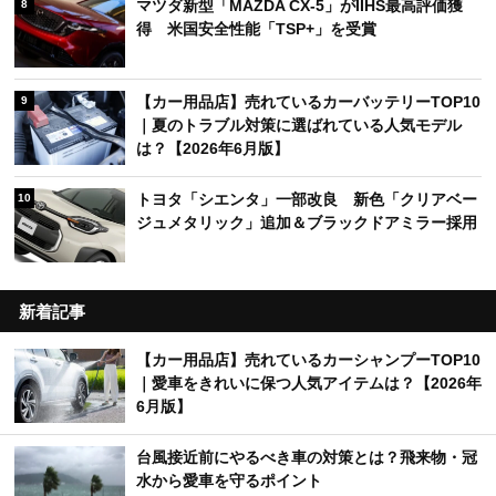
マツダ新型「MAZDA CX-5」がIIHS最高評価獲
8
得 米国安全性能「TSP+」を受賞
【カー用品店】売れているカーバッテリーTOP10
9
｜夏のトラブル対策に選ばれている人気モデル
は？【2026年6月版】
トヨタ「シエンタ」一部改良 新色「クリアベー
10
ジュメタリック」追加＆ブラックドアミラー採用
新着記事
【カー用品店】売れているカーシャンプーTOP10
｜愛車をきれいに保つ人気アイテムは？【2026年
6月版】
台風接近前にやるべき車の対策とは？飛来物・冠
水から愛車を守るポイント