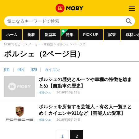
ホーム
新着
新型車
特集
PICK UP
試乗
取材レ
MOBY[モビー]
>
メーカー・車種別
>
ポルシェ
>
ページ 2
ポルシェ（2ページ目）
911
918
929
カイエン
ポルシェの歴史とルーツや車種の特徴を総ま
とめ【自動車の歴史】
ポルシェ
2016年10月18日
ポルシェを所有する芸能人・有名人一覧まと
め！カイエンや911など【芸能人の愛車】
ポルシェ
2016年05月04日
1
2