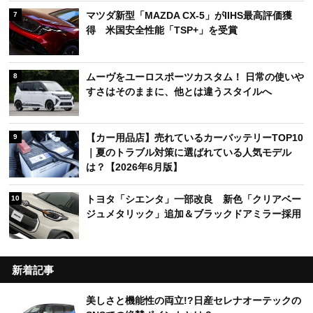
マツダ新型「MAZDA CX-5」がIIHS最高評価獲
7
得 米国安全性能「TSP+」を受賞
ムーヴをユーロスポーツカスタム！ 日常の使いや
8
すさはそのままに、他とは違うスタイルへ
【カー用品店】売れているカーバッテリーTOP10
9
｜夏のトラブル対策に選ばれている人気モデル
は？【2026年6月版】
トヨタ「シエンタ」一部改良 新色「クリアベー
10
ジュメタリック」追加＆ブラックドアミラー採用
新着記事
美しさと機能性の両立!?日産セレナオーテックの