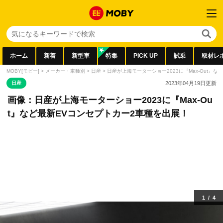
ホーム
新着
新型車
特集
PICK UP
試乗
取材レ
MOBY[モビー]
>
メーカー・車種別
>
日産
>
日産が上海モーターショー2023に『Max-Out』
日産
2023年04月19日
更新
画像：日産が上海モーターショー2023に『Max-Ou
t』など最新EVコンセプトカー2車種を出展！
1
/
4