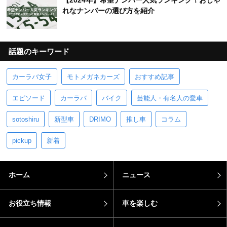
【2024年】希望ナンバー人気ランキング！おしゃ
れなナンバーの選び方を紹介
話題のキーワード
カーラバ女子
モトメガネカーズ
おすすめ記事
エピソード
カーラバ
バイク
芸能人・有名人の愛車
sotoshiru
新型車
DRIMO
推し車
コラム
pickup
新着
ホーム
ニュース
お役立ち情報
車を楽しむ