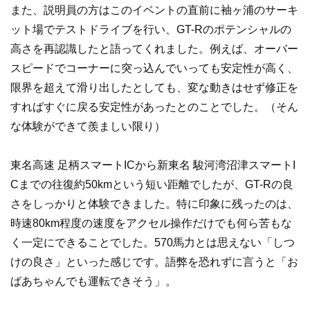
また、説明員の方はこのイベントの直前に袖ヶ浦のサーキ
ット場でテストドライブを行い、GT-Rのポテンシャルの
高さを再認識したと語ってくれました。例えば、オーバー
スピードでコーナーに突っ込んでいっても安定性が高く、
限界を超えて滑り出したとしても、変な動きはせず修正を
すればすぐに戻る安定性があったとのことでした。（そん
な体験ができて羨ましい限り）
東名高速 足柄スマートICから新東名 駿河湾沼津スマートI
Cまでの往復約50kmという短い距離でしたが、GT-Rの良
さをしっかりと体験できました。特に印象に残ったのは、
時速80km程度の速度をアクセル操作だけでも何ら苦もな
く一定にできることでした。570馬力とは思えない「しつ
けの良さ」といった感じです。語弊を恐れずに言うと「お
ばあちゃんでも運転できそう」。