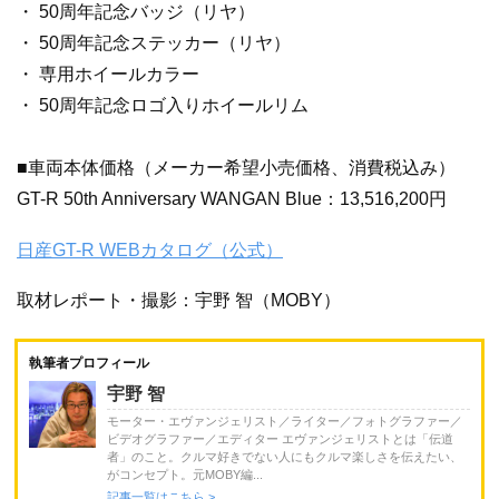
・ 50周年記念バッジ（リヤ）
・ 50周年記念ステッカー（リヤ）
・ 専用ホイールカラー
・ 50周年記念ロゴ入りホイールリム
■車両本体価格（メーカー希望小売価格、消費税込み）
GT-R 50th Anniversary WANGAN Blue：13,516,200円
日産GT-R WEBカタログ（公式）
取材レポート・撮影：宇野 智（MOBY）
執筆者プロフィール
宇野 智
モーター・エヴァンジェリスト／ライター／フォトグラファー／
ビデオグラファー／エディター エヴァンジェリストとは「伝道
者」のこと。クルマ好きでない人にもクルマ楽しさを伝えたい、
がコンセプト。元MOBY編...
記事一覧はこちら >