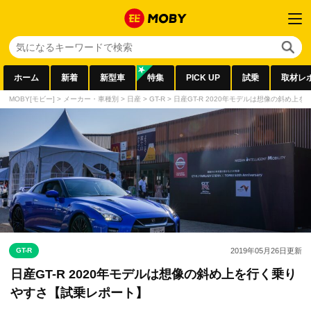
ホーム
新着
新型車
特集
PICK UP
試乗
取材レ
MOBY[モビー]
>
メーカー・車種別
>
日産
>
GT-R
>
日産GT-R 2020年モデルは想像の斜め上
GT-R
2019年05月26日
更新
日産GT-R 2020年モデルは想像の斜め上を行く乗り
やすさ【試乗レポート】