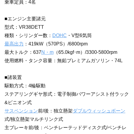
乗車定員：4名
■エンジン主要諸元
型式：VR38DETT
種類・シリンダー数：
DOHC
・V型6気筒
最高出力
：419kW（570PS）/6800rpm
最大トルク：637
N・m
（65.0kgf･m）/3300-5800rpm
使用燃料・タンク容量：無鉛プレミアムガソリン・74L
■諸装置
駆動方式：4輪駆動
ステアリングギヤ形式：電子制御パワーアシスト付ラック
&ピニオン式
サスペンション
前/後：独立懸架
ダブルウィッシュボーン
式/独立懸架マルチリンク式
主ブレーキ前/後：ベンチレーテッドディスク式/ベンチレ