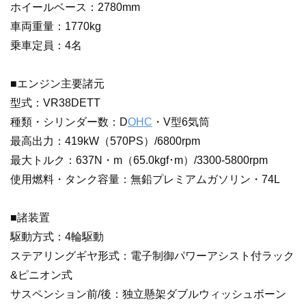
ホイールベース：2780mm
車両重量：1770kg
乗車定員：4名
■エンジン主要諸元
型式：VR38DETT
種類・シリンダー数：D
OHC
・V型6気筒
最高出力：419kW（570PS）/6800rpm
最大トルク：637N・m（65.0kgf･m）/3300-5800rpm
使用燃料・タンク容量：無鉛プレミアムガソリン・74L
■諸装置
駆動方式：4輪駆動
ステアリングギヤ形式：電子制御パワーアシスト付ラック
&ピニオン式
サスペンション前/後：独立懸架ダブルウィッシュボーン