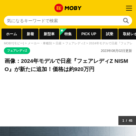
ホーム
新着
新型車
特集
PICK UP
試乗
取材レ
MOBY[モビー]
>
メーカー・車種別
>
日産
>
フェアレディZ
>
2024年モデルで日産『フェアレデ
フェアレディZ
2023年08月02日
更新
画像：2024年モデルで日産『フェアレディZ NISM
O』が新たに追加！価格は約920万円
1
/
45