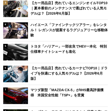
【カー用品店】売れているエンジンオイルTOP10
3
｜夏本番前のメンテナンスで選ばれている人気モ
デルは？【2026年6月版】
ハイエース「ファインテックツアラー」をレンタ
4
ル！ レガンスが提案するラグジュアリーな移動体
験
トヨタ「ハリアー」一部改良でHEV一本化 特別
5
仕様車ナイトシェードも進化
【カー用品店】売れているカーナビTOP10｜ドラ
6
イブを快適にする人気モデルは？【2026年6月
版】
マツダ新型「MAZDA CX-5」がIIHS最高評価獲
7
得 米国安全性能「TSP+」を受賞