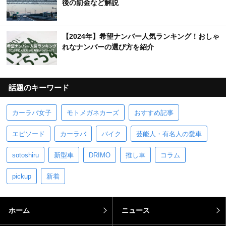
後の罰金など解説
【2024年】希望ナンバー人気ランキング！おしゃ
れなナンバーの選び方を紹介
話題のキーワード
カーラバ女子
モトメガネカーズ
おすすめ記事
エピソード
カーラバ
バイク
芸能人・有名人の愛車
sotoshiru
新型車
DRIMO
推し車
コラム
pickup
新着
ホーム
ニュース