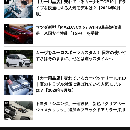
【カー用品店】売れているカーナビTOP10｜ドラ
6
イブを快適にする人気モデルは？【2026年6月
版】
マツダ新型「MAZDA CX-5」がIIHS最高評価獲
7
得 米国安全性能「TSP+」を受賞
ムーヴをユーロスポーツカスタム！ 日常の使いや
8
すさはそのままに、他とは違うスタイルへ
【カー用品店】売れているカーバッテリーTOP10
9
｜夏のトラブル対策に選ばれている人気モデル
は？【2026年6月版】
トヨタ「シエンタ」一部改良 新色「クリアベー
10
ジュメタリック」追加＆ブラックドアミラー採用