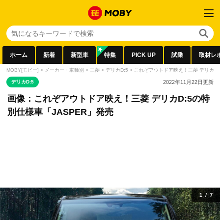
ホーム
新着
新型車
特集
PICK UP
試乗
取材レ
MOBY[モビー]
>
メーカー・車種別
>
三菱
>
デリカD:5
>
これぞアウトドア映え！三菱 デリカD:
デリカD:5
2022年11月22日
更新
画像：これぞアウトドア映え！三菱 デリカD:5の特
別仕様車「JASPER」発売
1
/
7