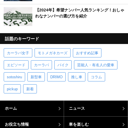
【2024年】希望ナンバー人気ランキング！おしゃ
れなナンバーの選び方を紹介
話題のキーワード
カーラバ女子
モトメガネカーズ
おすすめ記事
エピソード
カーラバ
バイク
芸能人・有名人の愛車
sotoshiru
新型車
DRIMO
推し車
コラム
pickup
新着
ホーム
ニュース
お役立ち情報
車を楽しむ