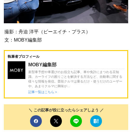
撮影：舟迫 洋平（ピーエイチ・プラス）
文：MOBY編集部
執筆者プロフィール
MOBY編集部
新型車予想や車選びのお役立ち記事、車や免許にまつわる豆知
識、カーライフの困りごとを解決する方法など、自動車に関する
様々な情報を発信。普段クルマは乗るだけ・使うだけのユーザー
や、あまりクルマに興味が...
記事一覧はこちら >
＼ この記事が役に立ったらシェアしよう ／