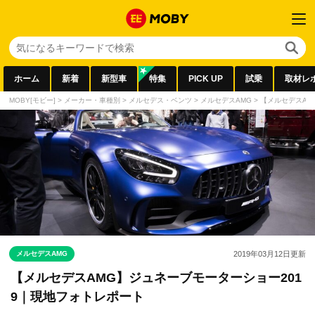
ホーム
新着
新型車
特集
PICK UP
試乗
取材レ
MOBY[モビー]
>
メーカー・車種別
>
メルセデス・ベンツ
>
メルセデスAMG
>
【メルセデスAM
メルセデスAMG
2019年03月12日
更新
【メルセデスAMG】ジュネーブモーターショー201
9｜現地フォトレポート