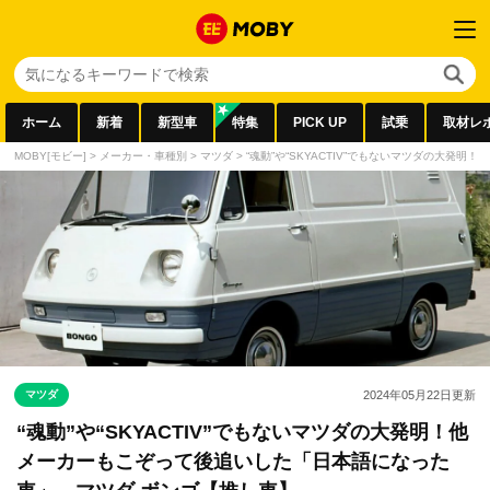
ホーム
新着
新型車
特集
PICK UP
試乗
取材レ
MOBY[モビー]
>
メーカー・車種別
>
マツダ
>
“魂動”や“SKYACTIV”でもないマツダの大
マツダ
2024年05月22日
更新
“魂動”や“SKYACTIV”でもないマツダの大発明！他
メーカーもこぞって後追いした「日本語になった