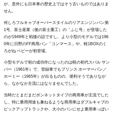
が、意外にも日本車の歴史上ではそう古いものではありま
せん。
何しろフルキャブオーバースタイルのリアエンジンバン第
1号、富士産業（後の富士重工）の「ふじ号」が登場した
のが1949年と戦後の話ですし、より小型のモデルでは196
0年に日野のFF商用バン「コンマース」や、軽1BOXのく
ろがね ベビーが初登場。
小型モデルで初の成功作になったのは軽の初代スバル サン
バー（1961年）で、登録車でもプリンス ホーマーバン／
ホーミー（1965年）が出るものの、便利そうでありなが
ら、なかなか主流にはなりませんでした。
当時だとまだまだボンネットタイプの商用車が主流でした
し、特に乗用用途も兼ねるような商用車はダブルキャブの
ピックアップトラックや、大小のバンにせよ乗用車っぽい