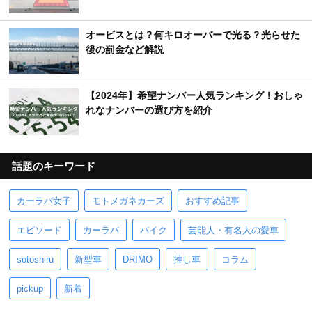
オービスとは？何キロオーバーで光る？光らせた
後の罰金など解説
【2024年】希望ナンバー人気ランキング！おしゃ
れなナンバーの選び方を紹介
話題のキーワード
カーラバ女子
モトメガネカーズ
おすすめ記事
エピソード
カーラバ
バイク
芸能人・有名人の愛車
sotoshiru
新型車
DRIMO
推し車
コラム
pickup
新着