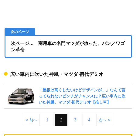
次ページ… 商用車の名門マツダが放った、バン／ワゴ
ン革命
広い車内に吹いた神風・マツダ 初代デミオ
< 前へ
1
2
3
4
次へ >