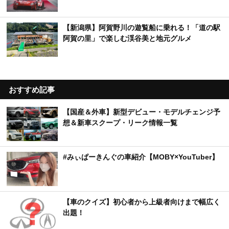
【新潟県】阿賀野川の遊覧船に乗れる！「道の駅
阿賀の里」で楽しむ渓谷美と地元グルメ
おすすめ記事
【国産＆外車】新型デビュー・モデルチェンジ予
想＆新車スクープ・リーク情報一覧
#みぃぱーきんぐの車紹介【MOBY×YouTuber】
【車のクイズ】初心者から上級者向けまで幅広く
出題！