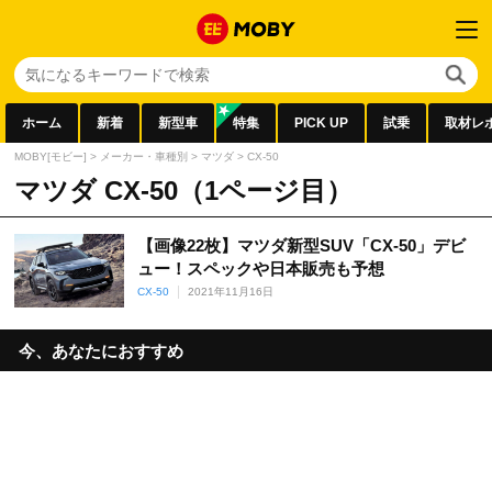
ホーム
新着
新型車
特集
PICK UP
試乗
取材レ
MOBY[モビー]
>
メーカー・車種別
>
マツダ
>
CX-50
マツダ CX-50（1ページ目）
【画像22枚】マツダ新型SUV「CX-50」デビ
ュー！スペックや日本販売も予想
CX-50
2021年11月16日
今、あなたにおすすめ