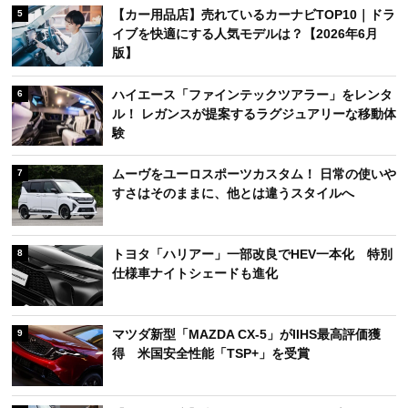
【カー用品店】売れているカーナビTOP10｜ドラ
5
イブを快適にする人気モデルは？【2026年6月
版】
ハイエース「ファインテックツアラー」をレンタ
6
ル！ レガンスが提案するラグジュアリーな移動体
験
ムーヴをユーロスポーツカスタム！ 日常の使いや
7
すさはそのままに、他とは違うスタイルへ
トヨタ「ハリアー」一部改良でHEV一本化 特別
8
仕様車ナイトシェードも進化
マツダ新型「MAZDA CX-5」がIIHS最高評価獲
9
得 米国安全性能「TSP+」を受賞