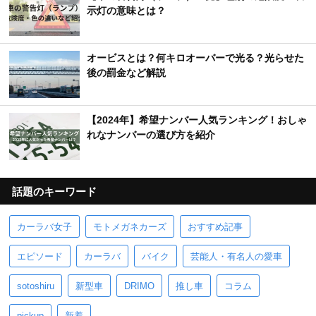
示灯の意味とは？
オービスとは？何キロオーバーで光る？光らせた
後の罰金など解説
【2024年】希望ナンバー人気ランキング！おしゃ
れなナンバーの選び方を紹介
話題のキーワード
カーラバ女子
モトメガネカーズ
おすすめ記事
エピソード
カーラバ
バイク
芸能人・有名人の愛車
sotoshiru
新型車
DRIMO
推し車
コラム
pickup
新着