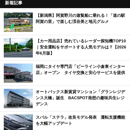
新着記事
【新潟県】阿賀野川の遊覧船に乗れる！「道の駅
阿賀の里」で楽しむ渓谷美と地元グルメ
【カー用品店】売れているレーダー探知機TOP10
｜安全運転をサポートする人気モデルは？【2026
年6月版】
福岡にタイヤ専門店「ビーライン小倉東インター
店」オープン タイヤ交換と安心サービスを提供
オートバックス新賃貸マンション「グランレジデ
ンス大橋」誕生 BACSPOT発想の趣味共生レジ
デンス
スバル「ステラ」改良モデル発表 運転支援機能
を大幅アップデート