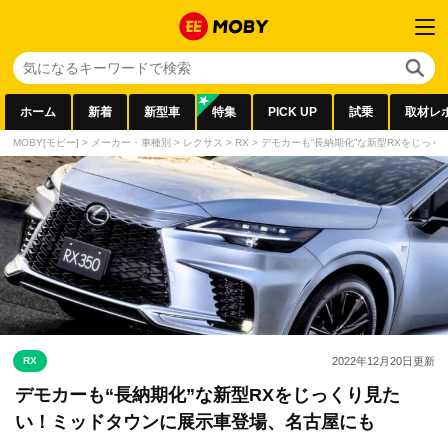
ホーム
新着
新型車
特集
PICK UP
試乗
取材レ
MOBY[モビー]
>
メーカー・車種別
>
レクサス
>
RX
>
デモカーも“長納期化”な新型RXをじっ
RX
2022年12月20日
更新
デモカーも“長納期化”な新型RXをじっくり見た
い！ミッドタウンに展示車登場、名古屋にも