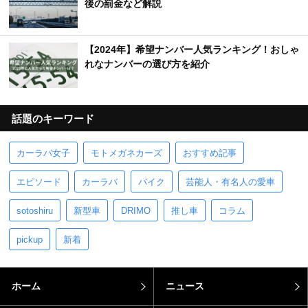
後の罰金など解説
【2024年】希望ナンバー人気ランキング！おしゃ
れなナンバーの選び方を紹介
話題のキーワード
カーラバ女子
モトメガネカーズ
おすすめ記事
エピソード
カーラバ
バイク
芸能人・有名人の愛車
sotoshiru
新型車
DRIMO
推し車
コラム
pickup
新着
ホーム
ニュース