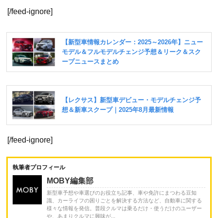
[/feed-ignore]
[/feed-ignore]
執筆者プロフィール
MOBY編集部
新型車予想や車選びのお役立ち記事、車や免許にまつわる豆知
識、カーライフの困りごとを解決する方法など、自動車に関する
様々な情報を発信。普段クルマは乗るだけ・使うだけのユーザー
や、あまりクルマに興味が...