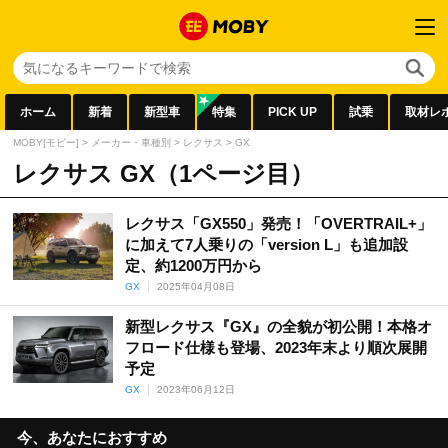
ホーム
新着
新型車
特集
PICK UP
試乗
取材レ
MOBY[モビー]
>
メーカー・車種別
>
レクサス
>
GX
レクサス GX（1ページ目）
レクサス「GX550」発売！「OVERTRAIL+」
に加えて7人乗りの「version L」も追加設
定、約1200万円から
GX
2025年04月08日
新型レクサス『GX』の全貌が初公開！本格オ
フロード仕様も登場、2023年末より順次展開
予定
GX
2023年06月12日
今、あなたにおすすめ