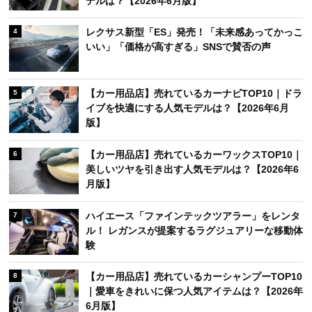
デルは？【2026年6月版】
レクサス新型「ES」発売！「未来感あってかっこ
4
いい」「価格が高すぎる」SNSで賛否の声
【カー用品店】売れているカーナビTOP10｜ドラ
5
イブを快適にする人気モデルは？【2026年6月
版】
【カー用品店】売れているカーワックスTOP10｜
6
美しいツヤを引き出す人気モデルは？【2026年6
月版】
ハイエース「ファインテックツアラー」をレンタ
7
ル！ レガンスが提案するラグジュアリーな移動体
験
【カー用品店】売れているカーシャンプーTOP10
8
｜愛車をきれいに保つ人気アイテムは？【2026年
6月版】