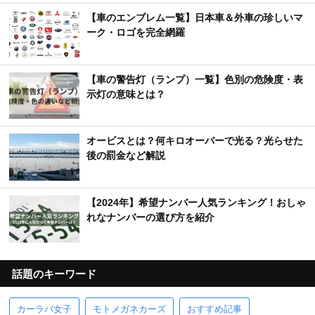
【車のエンブレム一覧】日本車＆外車の珍しいマ
ーク・ロゴを完全網羅
【車の警告灯（ランプ）一覧】色別の危険度・表
示灯の意味とは？
オービスとは？何キロオーバーで光る？光らせた
後の罰金など解説
【2024年】希望ナンバー人気ランキング！おしゃ
れなナンバーの選び方を紹介
話題のキーワード
カーラバ女子
モトメガネカーズ
おすすめ記事