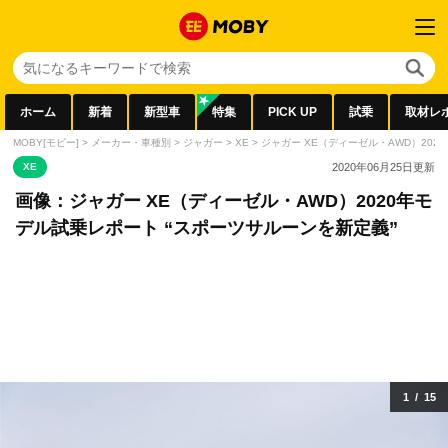
ホーム
新着
新型車
特集
PICK UP
試乗
取材レ
MOBY[モビー]
>
メーカー・車種別
>
ジャガー
>
XE
>
ジャガー XE（ディーゼル・AWD）202
XE
2020年06月25日
更新
画像：ジャガー XE（ディーゼル・AWD）2020年モ
デル試乗レポート “スポーツサルーンを新定義”
1
/
15