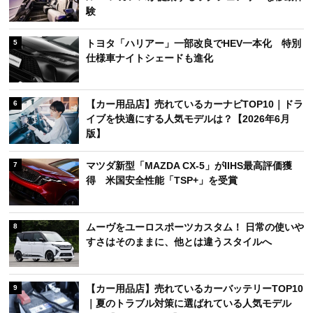
験
トヨタ「ハリアー」一部改良でHEV一本化 特別
5
仕様車ナイトシェードも進化
【カー用品店】売れているカーナビTOP10｜ドラ
6
イブを快適にする人気モデルは？【2026年6月
版】
マツダ新型「MAZDA CX-5」がIIHS最高評価獲
7
得 米国安全性能「TSP+」を受賞
ムーヴをユーロスポーツカスタム！ 日常の使いや
8
すさはそのままに、他とは違うスタイルへ
【カー用品店】売れているカーバッテリーTOP10
9
｜夏のトラブル対策に選ばれている人気モデル