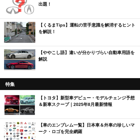
出題！
【くるまTips】運転の苦手意識を解消するヒント
を解説！
【ややこし語】違いが分かりづらい自動車用語を
解説
特集
【トヨタ】新型車デビュー・モデルチェンジ予想
＆新車スクープ｜2025年8月最新情報
【車のエンブレム一覧】日本車＆外車の珍しいマ
ーク・ロゴを完全網羅