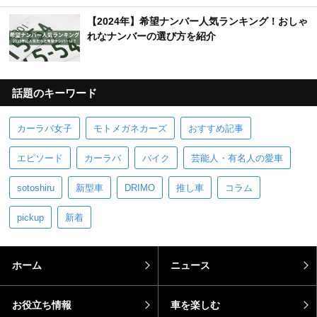
【2024年】希望ナンバー人気ランキング！おしゃ
れなナンバーの選び方を紹介
話題のキーワード
カーラバ女子
モトメガネカーズ
おすすめ記事
エピソード
カーラバ
バイク
芸能人・有名人の愛車
sotoshiru
新型車
DRIMO
推し車
コラム
pickup
新着
ホーム
ニュース
お役立ち情報
車を楽しむ