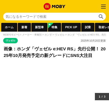
ホーム
新着
新型車
特集
PICK UP
試乗
取材レ
MOBY[モビー]
>
メーカー・車種別
>
ホンダ
>
ヴェゼル
>
ホンダ「ヴェゼル e:HEV RS」先行
ヴェゼル
2025年10月20日
更新
画像：ホンダ「ヴェゼル e:HEV RS」先行公開！ 20
25年10月発売予定の新グレードにSNS大注目
1
/
3