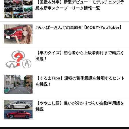
【国産＆外車】新型デビュー・モデルチェンジ予
想＆新車スクープ・リーク情報一覧
#みぃぱーきんぐの車紹介【MOBY×YouTuber】
【車のクイズ】初心者から上級者向けまで幅広く
出題！
【くるまTips】運転の苦手意識を解消するヒント
を解説！
【ややこし語】違いが分かりづらい自動車用語を
解説