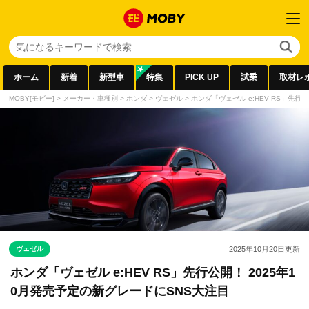
ホーム
新着
新型車
特集
PICK UP
試乗
取材レ
MOBY[モビー]
>
メーカー・車種別
>
ホンダ
>
ヴェゼル
>
ホンダ「ヴェゼル e:HEV RS」先行
ヴェゼル
2025年10月20日
更新
ホンダ「ヴェゼル e:HEV RS」先行公開！ 2025年1
0月発売予定の新グレードにSNS大注目