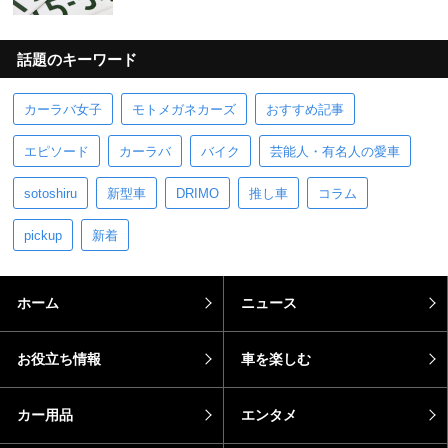
話題のキーワード
カーラバ女子
モトメガネカーズ
おすすめ記事
エピソード
カーラバ
バイク
芸能人・有名人の愛車
sotoshiru
新型車
DRIMO
推し車
コラム
pickup
新着
ホーム
ニュース
お役立ち情報
車を楽しむ
カー用品
エンタメ