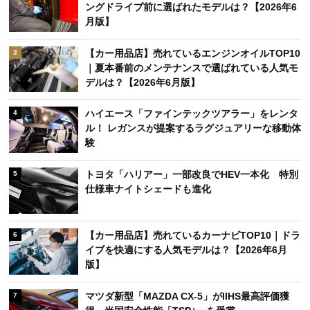
ングドライブ前に選ばれたモデルは？【2026年6
月版】
【カー用品店】売れているエンジンオイルTOP10
3
｜夏本番前のメンテナンスで選ばれている人気モ
デルは？【2026年6月版】
ハイエース「ファインテックツアラー」をレンタ
4
ル！ レガンスが提案するラグジュアリーな移動体
験
トヨタ「ハリアー」一部改良でHEV一本化 特別
5
仕様車ナイトシェードも進化
【カー用品店】売れているカーナビTOP10｜ドラ
6
イブを快適にする人気モデルは？【2026年6月
版】
マツダ新型「MAZDA CX-5」がIIHS最高評価獲
7