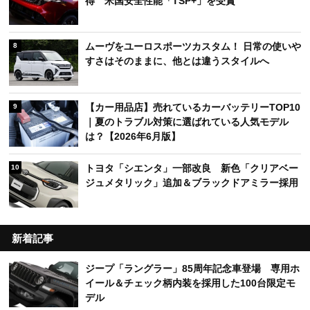
得 米国安全性能「TSP+」を受賞
ムーヴをユーロスポーツカスタム！ 日常の使いや
8
すさはそのままに、他とは違うスタイルへ
【カー用品店】売れているカーバッテリーTOP10
9
｜夏のトラブル対策に選ばれている人気モデル
は？【2026年6月版】
トヨタ「シエンタ」一部改良 新色「クリアベー
10
ジュメタリック」追加＆ブラックドアミラー採用
新着記事
ジープ「ラングラー」85周年記念車登場 専用ホ
イール＆チェック柄内装を採用した100台限定モ
デル