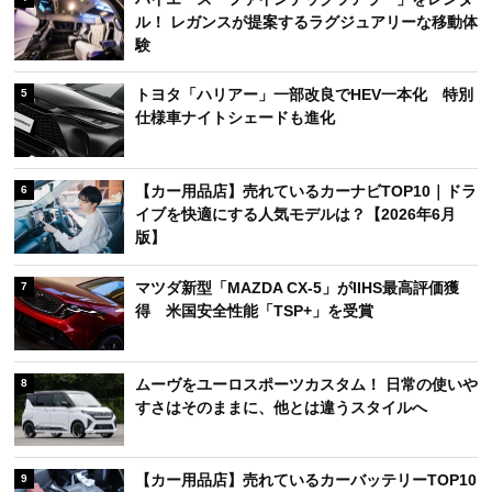
ル！ レガンスが提案するラグジュアリーな移動体
験
トヨタ「ハリアー」一部改良でHEV一本化 特別
5
仕様車ナイトシェードも進化
【カー用品店】売れているカーナビTOP10｜ドラ
6
イブを快適にする人気モデルは？【2026年6月
版】
マツダ新型「MAZDA CX-5」がIIHS最高評価獲
7
得 米国安全性能「TSP+」を受賞
ムーヴをユーロスポーツカスタム！ 日常の使いや
8
すさはそのままに、他とは違うスタイルへ
【カー用品店】売れているカーバッテリーTOP10
9