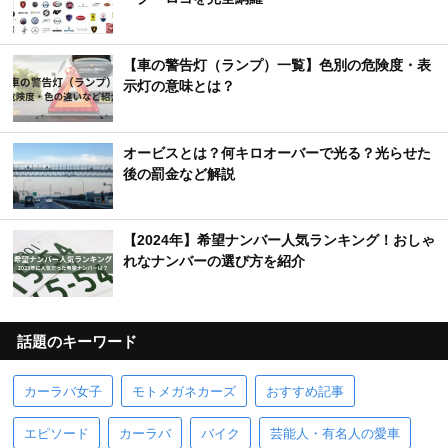
【車の警告灯（ランプ）一覧】色別の危険度・表
示灯の意味とは？
オービスとは？何キロオーバーで光る？光らせた
後の罰金など解説
【2024年】希望ナンバー人気ランキング！おしゃ
れなナンバーの選び方を紹介
話題のキーワード
カーラバ女子
モトメガネカーズ
おすすめ記事
エピソード
カーラバ
バイク
芸能人・有名人の愛車