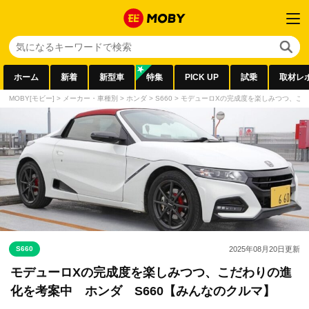
ホーム
新着
新型車
特集
PICK UP
試乗
取材レ
MOBY[モビー]
>
メーカー・車種別
>
ホンダ
>
S660
>
モデューロXの完成度を楽しみつつ、こだ
S660
2025年08月20日
更新
モデューロXの完成度を楽しみつつ、こだわりの進
化を考案中 ホンダ S660【みんなのクルマ】