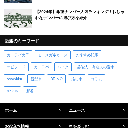
【2024年】希望ナンバー人気ランキング！おしゃ
れなナンバーの選び方を紹介
話題のキーワード
カーラバ女子
モトメガネカーズ
おすすめ記事
エピソード
カーラバ
バイク
芸能人・有名人の愛車
sotoshiru
新型車
DRIMO
推し車
コラム
pickup
新着
ホーム
ニュース
お役立ち情報
車を楽しむ