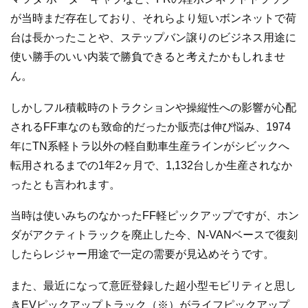
が当時まだ存在しており、それらより短いボンネットで荷
台は長かったことや、ステップバン譲りのビジネス用途に
使い勝手のいい内装で勝負できると考えたかもしれませ
ん。
しかしフル積載時のトラクションや操縦性への影響が心配
されるFF車なのも致命的だったか販売は伸び悩み、1974
年にTN系軽トラ以外の軽自動車生産ラインがシビックへ
転用されるまでの1年2ヶ月で、1,132台しか生産されなか
ったとも言われます。
当時は使いみちのなかったFF軽ピックアップですが、ホン
ダがアクティトラックを廃止した今、N-VANベースで復刻
したらレジャー用途で一定の需要が見込めそうです。
また、最近になって意匠登録した超小型モビリティと思し
きEVピックアップトラック（※）がライフピックアップ