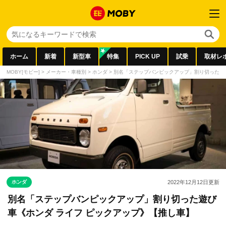
ホーム
新着
新型車
特集
PICK UP
試乗
取材レ
MOBY[モビー]
>
メーカー・車種別
>
ホンダ
>
別名「ステップバンピックアップ」割り切った遊び
ホンダ
2022年12月12日
更新
別名「ステップバンピックアップ」割り切った遊び
車《ホンダ ライフ ピックアップ》【推し車】