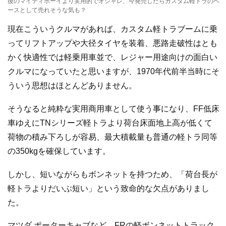
後のマイティボーイより実用的でオシャレ、今発売したらカスタム軽トラのベ
ースとして売れそうな気も？
現在こういうクルマがあれば、カスタム軽トラブームに乗
ってリフトアップや大径タイヤを装着、悪路走破性はとも
かく快適性では軽乗用車並で、レジャー用途向けの面白い
クルマになっていたと思いますが、1970年代前半当時にそ
ういう思想はほとんどありません。
そうなると純粋な実用商用車として使う事になり、FF低床
車ゆえにTNシリーズ軽トラより荷台床面地上高が低くて
荷物の積み下ろしが容易、最大積載量も普通の軽トラ同等
の350kgを確保しています。
しかし、短いながらもボンネットを持つため、「荷台長が
軽トラよりだいぶ短い」という致命的な欠点がありまし
た。
マツダ ポーターキャブなど、FRの軽ボンネットトラック