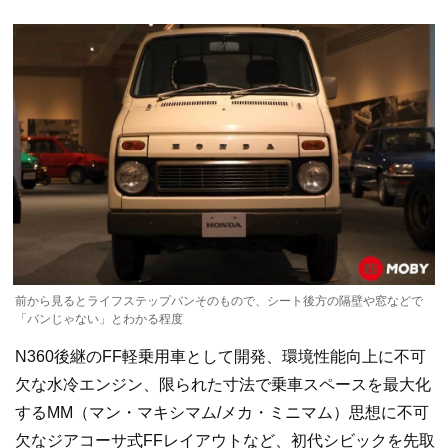
前から見るとライフステップバンそのもので、シート後方の隔壁や窓などで
「バンじゃない」とわかる程度
N360後継のFF軽乗用車として開発、環境性能向上に不可
欠な水冷エンジン、限られた寸法で乗車スペースを最大化
するMM（マン・マキシマム/メカ・ミニマム）思想に不可
欠なジアコーサ式FFレイアウトなど、初代シビックを先取