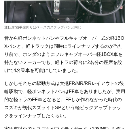
運転席/助手席周りはベースのステップバンと同じ
昔から軽ボンネットバンやフルキャブオーバー式の軽1BO
Xバンと、軽トラックは同時にラインナップするのが当た
り前で、ホンダのようにフルキャブオーバー軽1BOX車を
持たないメーカーでも、軽トラの荷台に2名分の座席を設
けて4名乗車を可能にしていました。
しかしそれらの駆動方式は大抵FR/MR/RRレイアウトの後
輪駆動で、軽ボンネットバンはFF車もありましたが、実用
的な軽トラのFF車となると、FFしか作れなかった時代の
スズキが初代スズライトSPという軽ピックアップトラッ
クをラインナップしたくらい。
実用車以外でもスズキがマイティボーイ（1983年）を作っ