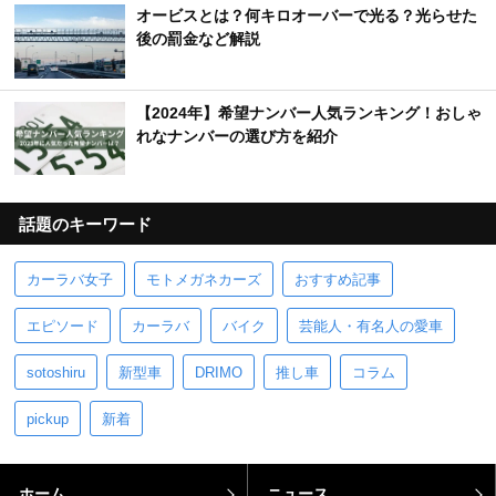
オービスとは？何キロオーバーで光る？光らせた
後の罰金など解説
【2024年】希望ナンバー人気ランキング！おしゃ
れなナンバーの選び方を紹介
話題のキーワード
カーラバ女子
モトメガネカーズ
おすすめ記事
エピソード
カーラバ
バイク
芸能人・有名人の愛車
sotoshiru
新型車
DRIMO
推し車
コラム
pickup
新着
ホーム
ニュース