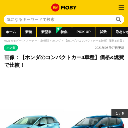
ホーム
新着
新型車
特集
PICK UP
試乗
取材レ
MOBY[モビー]
>
メーカー・車種別
>
ホンダ
>
【ホンダのコンパクトカー4車種】価格&燃費で
ホンダ
2021年05月07日
更新
画像：【ホンダのコンパクトカー4車種】価格&燃費
で比較！
1
/
5