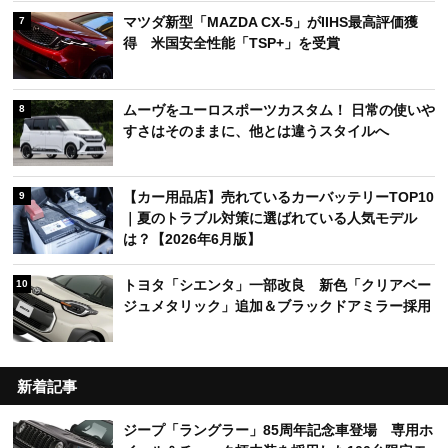
マツダ新型「MAZDA CX-5」がIIHS最高評価獲
7
得 米国安全性能「TSP+」を受賞
ムーヴをユーロスポーツカスタム！ 日常の使いや
8
すさはそのままに、他とは違うスタイルへ
【カー用品店】売れているカーバッテリーTOP10
9
｜夏のトラブル対策に選ばれている人気モデル
は？【2026年6月版】
トヨタ「シエンタ」一部改良 新色「クリアベー
10
ジュメタリック」追加＆ブラックドアミラー採用
新着記事
ジープ「ラングラー」85周年記念車登場 専用ホ