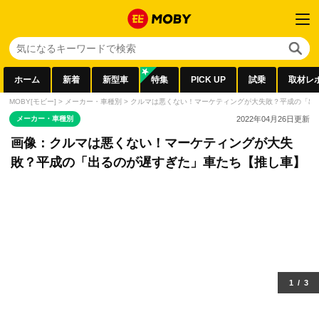
ホーム
新着
新型車
特集
PICK UP
試乗
取材レ
MOBY[モビー]
>
メーカー・車種別
>
クルマは悪くない！マーケティングが大失敗？平成の「出
メーカー・車種別
2022年04月26日
更新
画像：クルマは悪くない！マーケティングが大失
敗？平成の「出るのが遅すぎた」車たち【推し車】
1
/
3