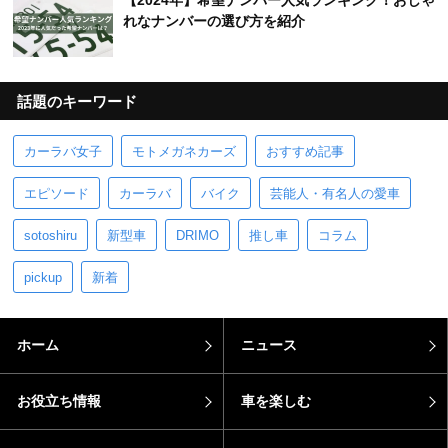
【2024年】希望ナンバー人気ランキング！おしゃ
れなナンバーの選び方を紹介
話題のキーワード
カーラバ女子
モトメガネカーズ
おすすめ記事
エピソード
カーラバ
バイク
芸能人・有名人の愛車
sotoshiru
新型車
DRIMO
推し車
コラム
pickup
新着
ホーム
ニュース
お役立ち情報
車を楽しむ