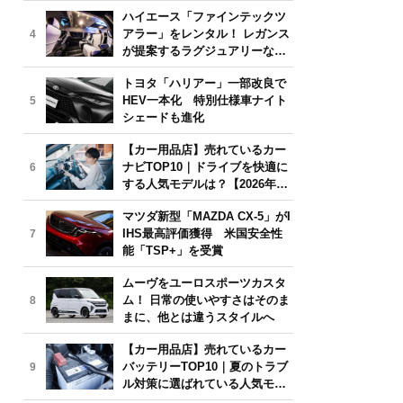
気モデルは？【2026年6月版】
ハイエース「ファインテックツ
アラー」をレンタル！ レガンス
4
が提案するラグジュアリーな移
動体験
トヨタ「ハリアー」一部改良で
HEV一本化 特別仕様車ナイト
5
シェードも進化
【カー用品店】売れているカー
ナビTOP10｜ドライブを快適に
6
する人気モデルは？【2026年6
月版】
マツダ新型「MAZDA CX-5」がI
IHS最高評価獲得 米国安全性
7
能「TSP+」を受賞
ムーヴをユーロスポーツカスタ
ム！ 日常の使いやすさはそのま
8
まに、他とは違うスタイルへ
【カー用品店】売れているカー
バッテリーTOP10｜夏のトラブ
9
ル対策に選ばれている人気モデ
ルは？【2026年6月版】