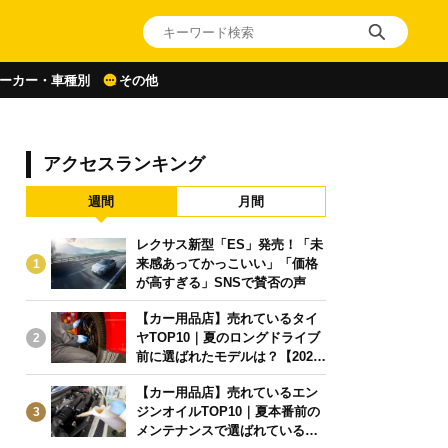
ーカー・車種別
その他
アクセスランキング
週間
月間
レクサス新型「ES」発売！「未
来感あってかっこいい」「価格
1
が高すぎる」SNSで賛否の声
【カー用品店】売れているタイ
ヤTOP10｜夏のロングドライブ
2
前に選ばれたモデルは？【2026
年6月版】
【カー用品店】売れているエン
ジンオイルTOP10｜夏本番前の
3
メンテナンスで選ばれている人