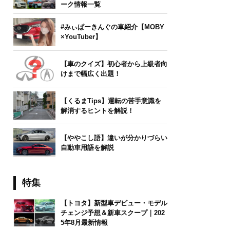
ーク情報一覧
#みぃぱーきんぐの車紹介【MOBY
×YouTuber】
【車のクイズ】初心者から上級者向
けまで幅広く出題！
【くるまTips】運転の苦手意識を
解消するヒントを解説！
【ややこし語】違いが分かりづらい
自動車用語を解説
特集
【トヨタ】新型車デビュー・モデル
チェンジ予想＆新車スクープ｜202
5年8月最新情報