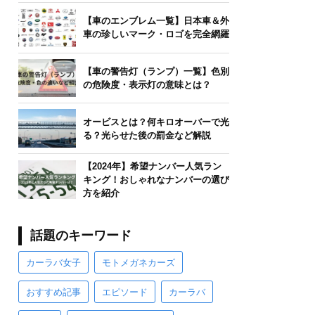
【車のエンブレム一覧】日本車＆外
車の珍しいマーク・ロゴを完全網羅
【車の警告灯（ランプ）一覧】色別
の危険度・表示灯の意味とは？
オービスとは？何キロオーバーで光
る？光らせた後の罰金など解説
【2024年】希望ナンバー人気ラン
キング！おしゃれなナンバーの選び
方を紹介
話題のキーワード
カーラバ女子
モトメガネカーズ
おすすめ記事
エピソード
カーラバ