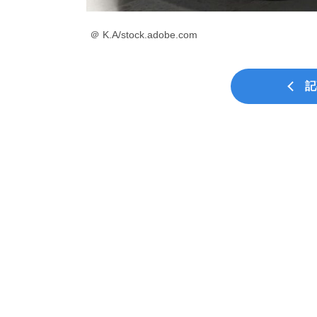
＠ K.A/stock.adobe.com
記