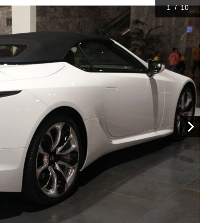
1
/
10