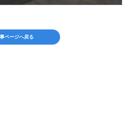
＠Vand
事ページへ戻る