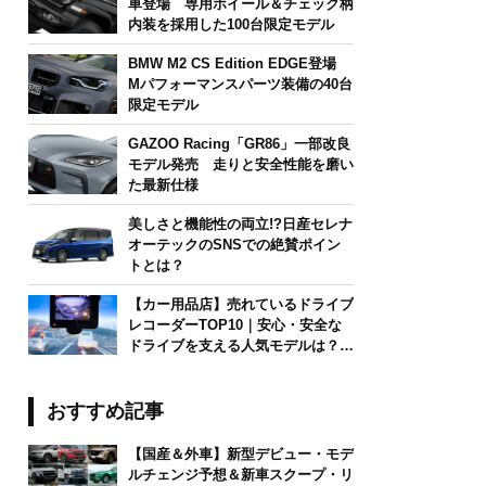
車登場 専用ホイール＆チェック柄
内装を採用した100台限定モデル
BMW M2 CS Edition EDGE登場
Mパフォーマンスパーツ装備の40台
限定モデル
GAZOO Racing「GR86」一部改良
モデル発売 走りと安全性能を磨い
た最新仕様
美しさと機能性の両立!?日産セレナ
オーテックのSNSでの絶賛ポイン
トとは？
【カー用品店】売れているドライブ
レコーダーTOP10｜安心・安全な
ドライブを支える人気モデルは？
【2026年6月版】
おすすめ記事
【国産＆外車】新型デビュー・モデ
ルチェンジ予想＆新車スクープ・リ