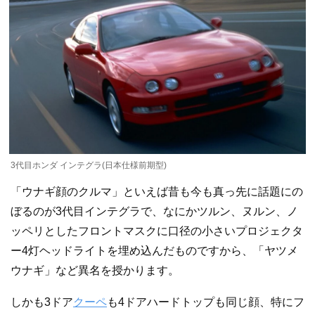
3代目ホンダ インテグラ(日本仕様前期型)
「ウナギ顔のクルマ」といえば昔も今も真っ先に話題にの
ぼるのが3代目インテグラで、なにかツルン、ヌルン、ノ
ッペリとしたフロントマスクに口径の小さいプロジェクタ
ー4灯ヘッドライトを埋め込んだものですから、「ヤツメ
ウナギ」など異名を授かります。
しかも3ドア
クーペ
も4ドアハードトップも同じ顔、特にフ