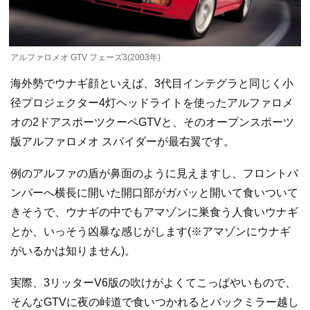
アルファロメオ GTV フェーズ3(2003年)
海外勢でウナギ顔といえば、3代目インテグラと同じく小
径プロジェクター4灯ヘッドライトを使ったアルファロメ
オの2ドアスポーツクーペGTVと、そのオープンスポーツ
版アルファロメオ スパイダーが最右翼です。
例のアルファの盾が鼻面のように見えますし、フロントバ
ンパーへ横長に開いた開口部がガバッと開いて食いついて
きそうで、ウナギの中でもアマゾンに巣食う人食いウナギ
とか、いっそう凶暴な感じがします(※アマゾンにウナギ
がいるかは知りません)。
実際、3リッターV6版の吹けがよくてこっぱやいもので、
そんなGTVに夜の峠道で食いつかれるとバックミラー越し