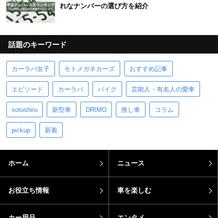
れなナンバーの選び方を紹介
話題のキーワード
カーラバ女子
モトメガネカーズ
おすすめ記事
エピソード
カーラバ
バイク
芸能人・有名人の愛車
sotoshiru
新型車
DRIMO
推し車
コラム
pickup
新着
ホーム
ニュース
お役立ち情報
車を楽しむ
カー用品
エンタメ