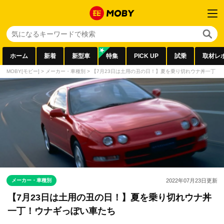
ホーム
新着
新型車
特集
PICK UP
試乗
取材レ
MOBY[モビー]
>
メーカー・車種別
>
【7月23日は土用の丑の日！】夏を乗り切れウナ丼一丁！
メーカー・車種別
2022年07月23日
更新
【7月23日は土用の丑の日！】夏を乗り切れウナ丼
一丁！ウナギっぽい車たち