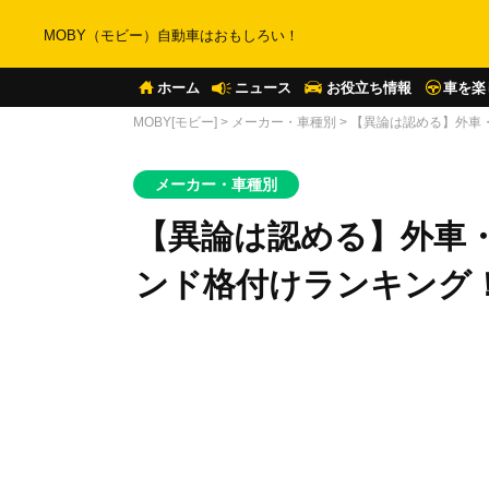
MOBY（モビー）自動車はおもしろい！
ホーム
ニュース
お役立ち情報
車を楽
MOBY[モビー]
>
メーカー・車種別
>
【異論は認める】外車
メーカー・車種別
【異論は認める】外車
ンド格付けランキング