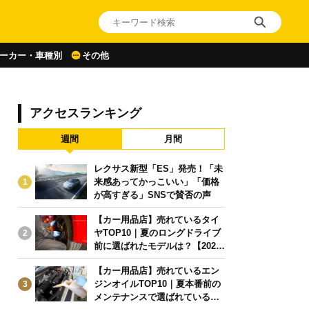
ーカー・車種別
その他
アクセスランキング
週間
月間
レクサス新型「ES」発売！「未
来感あってかっこいい」「価格
1
が高すぎる」SNSで賛否の声
【カー用品店】売れているタイ
ヤTOP10｜夏のロングドライブ
2
前に選ばれたモデルは？【2026
年6月版】
【カー用品店】売れているエン
ジンオイルTOP10｜夏本番前の
3
メンテナンスで選ばれている人