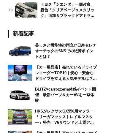
トヨタ「シエンタ」一部改良
新色「クリアベージュメタリッ
10
ク」追加＆ブラックドアミラー
採用
新着記事
美しさと機能性の両立!?日産セレナ
オーテックのSNSでの絶賛ポイン
トとは？
【カー用品店】売れているドライブ
レコーダーTOP10｜安心・安全な
ドライブを支える人気モデルは？
【2026年6月版】
BLITZ×carrozzeria体感イベント開
催 最新パーツ＆カーAVを一挙体
験
HKSがレクサスGX550用マフラー
「リーガマックストレイルマスタ
ー」発売 V6サウンドと上質デザ
インを両立