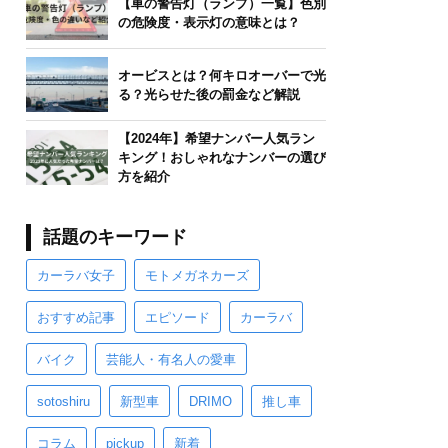
【車の警告灯（ランプ）一覧】色別
の危険度・表示灯の意味とは？
オービスとは？何キロオーバーで光
る？光らせた後の罰金など解説
【2024年】希望ナンバー人気ラン
キング！おしゃれなナンバーの選び
方を紹介
話題のキーワード
カーラバ女子
モトメガネカーズ
おすすめ記事
エピソード
カーラバ
バイク
芸能人・有名人の愛車
sotoshiru
新型車
DRIMO
推し車
コラム
pickup
新着