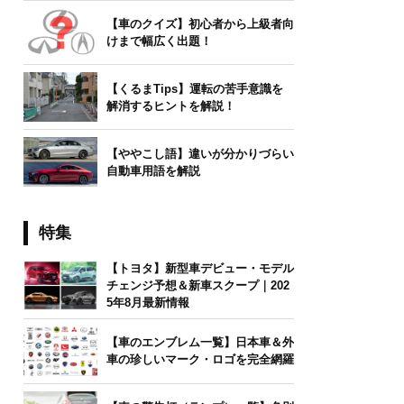
【車のクイズ】初心者から上級者向
けまで幅広く出題！
【くるまTips】運転の苦手意識を
解消するヒントを解説！
【ややこし語】違いが分かりづらい
自動車用語を解説
特集
【トヨタ】新型車デビュー・モデル
チェンジ予想＆新車スクープ｜202
5年8月最新情報
【車のエンブレム一覧】日本車＆外
車の珍しいマーク・ロゴを完全網羅