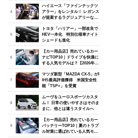
気モデルは？【2026年6月版】
ハイエース「ファインテックツ
アラー」をレンタル！ レガンス
4
が提案するラグジュアリーな移
動体験
トヨタ「ハリアー」一部改良で
HEV一本化 特別仕様車ナイト
5
シェードも進化
【カー用品店】売れているカー
ナビTOP10｜ドライブを快適に
6
する人気モデルは？【2026年6
月版】
マツダ新型「MAZDA CX-5」がI
IHS最高評価獲得 米国安全性
7
能「TSP+」を受賞
ムーヴをユーロスポーツカスタ
ム！ 日常の使いやすさはそのま
8
まに、他とは違うスタイルへ
【カー用品店】売れているカー
バッテリーTOP10｜夏のトラブ
9
ル対策に選ばれている人気モデ
ルは？【2026年6月版】