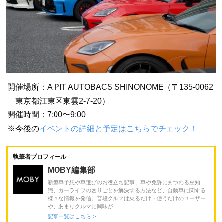
開催場所：A PIT AUTOBACS SHINONOME（〒135-0062
東京都江東区東雲2-7-20）
開催時間：7:00〜9:00
※今後の
イベントの詳細と予定はこちらでチェック！
執筆者プロフィール
MOBY編集部
新型車予想や車選びのお役立ち記事、車や免許にまつわる豆知
識、カーライフの困りごとを解決する方法など、自動車に関する
様々な情報を発信。普段クルマは乗るだけ・使うだけのユーザー
や、あまりクルマに興味が...
記事一覧はこちら >