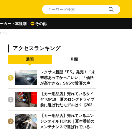
ーカー・車種別
その他
コール
アクセスランキング
週間
月間
レクサス新型「ES」発売！「未
来感あってかっこいい」「価格
1
が高すぎる」SNSで賛否の声
【カー用品店】売れているタイ
ヤTOP10｜夏のロングドライブ
2
前に選ばれたモデルは？【2026
年6月版】
【カー用品店】売れているエン
ジンオイルTOP10｜夏本番前の
3
メンテナンスで選ばれている人