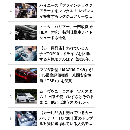
気モデルは？【2026年6月版】
ハイエース「ファインテックツ
アラー」をレンタル！ レガンス
4
が提案するラグジュアリーな移
動体験
トヨタ「ハリアー」一部改良で
HEV一本化 特別仕様車ナイト
5
シェードも進化
【カー用品店】売れているカー
ナビTOP10｜ドライブを快適に
6
する人気モデルは？【2026年6
月版】
マツダ新型「MAZDA CX-5」がI
IHS最高評価獲得 米国安全性
7
能「TSP+」を受賞
ムーヴをユーロスポーツカスタ
ム！ 日常の使いやすさはそのま
8
まに、他とは違うスタイルへ
【カー用品店】売れているカー
バッテリーTOP10｜夏のトラブ
9
ル対策に選ばれている人気モデ
ルは？【2026年6月版】