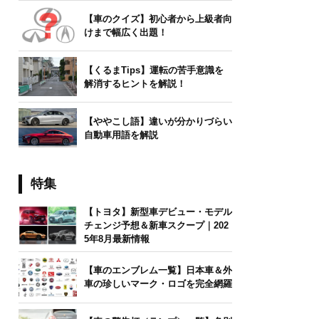
【車のクイズ】初心者から上級者向
けまで幅広く出題！
【くるまTips】運転の苦手意識を
解消するヒントを解説！
【ややこし語】違いが分かりづらい
自動車用語を解説
特集
【トヨタ】新型車デビュー・モデル
チェンジ予想＆新車スクープ｜202
5年8月最新情報
【車のエンブレム一覧】日本車＆外
車の珍しいマーク・ロゴを完全網羅