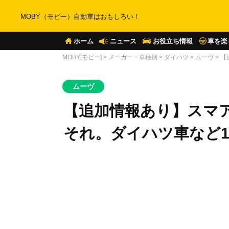
MOBY（モビー）自動車はおもしろい！
ホーム
ニュース
お役立ち情報
車を楽
MOBY[モビー]
>
メーカー・車種別
>
ダイハツ
>
ムーヴ
>
【
ムーヴ
【追加情報あり】スマ
それ。ダイハツ車など1