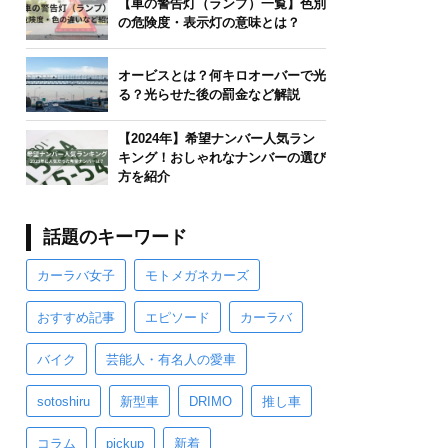
【車の警告灯（ランプ）一覧】色別
の危険度・表示灯の意味とは？
オービスとは？何キロオーバーで光
る？光らせた後の罰金など解説
【2024年】希望ナンバー人気ラン
キング！おしゃれなナンバーの選び
方を紹介
話題のキーワード
カーラバ女子
モトメガネカーズ
おすすめ記事
エピソード
カーラバ
バイク
芸能人・有名人の愛車
sotoshiru
新型車
DRIMO
推し車
コラム
pickup
新着