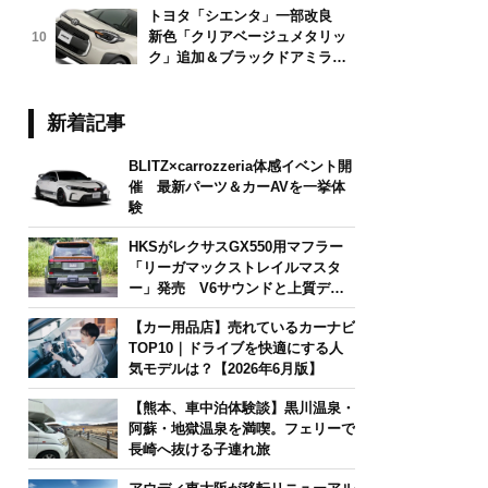
トヨタ「シエンタ」一部改良
新色「クリアベージュメタリッ
10
ク」追加＆ブラックドアミラー
採用
新着記事
BLITZ×carrozzeria体感イベント開
催 最新パーツ＆カーAVを一挙体
験
HKSがレクサスGX550用マフラー
「リーガマックストレイルマスタ
ー」発売 V6サウンドと上質デザ
インを両立
【カー用品店】売れているカーナビ
TOP10｜ドライブを快適にする人
気モデルは？【2026年6月版】
【熊本、車中泊体験談】黒川温泉・
阿蘇・地獄温泉を満喫。フェリーで
長崎へ抜ける子連れ旅