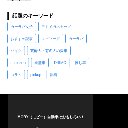
話題のキーワード
カーラバ女子
モトメガネカーズ
おすすめ記事
エピソード
カーラバ
バイク
芸能人・有名人の愛車
sotoshiru
新型車
DRIMO
推し車
コラム
pickup
新着
MOBY（モビー）自動車はおもしろい！