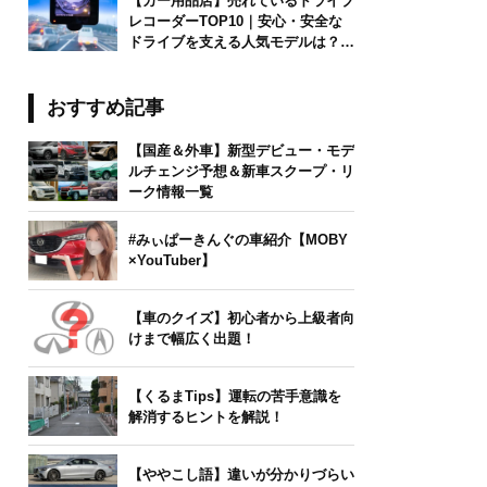
【カー用品店】売れているドライブ
レコーダーTOP10｜安心・安全な
ドライブを支える人気モデルは？
【2026年6月版】
おすすめ記事
【国産＆外車】新型デビュー・モデ
ルチェンジ予想＆新車スクープ・リ
ーク情報一覧
#みぃぱーきんぐの車紹介【MOBY
×YouTuber】
【車のクイズ】初心者から上級者向
けまで幅広く出題！
【くるまTips】運転の苦手意識を
解消するヒントを解説！
【ややこし語】違いが分かりづらい