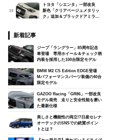
トヨタ「シエンタ」一部改良
新色「クリアベージュメタリッ
10
ク」追加＆ブラックドアミラー
採用
新着記事
ジープ「ラングラー」85周年記念
車登場 専用ホイール＆チェック柄
内装を採用した100台限定モデル
BMW M2 CS Edition EDGE登場
Mパフォーマンスパーツ装備の40台
限定モデル
GAZOO Racing「GR86」一部改良
モデル発売 走りと安全性能を磨い
た最新仕様
美しさと機能性の両立!?日産セレナ
オーテックのSNSでの絶賛ポイン
トとは？