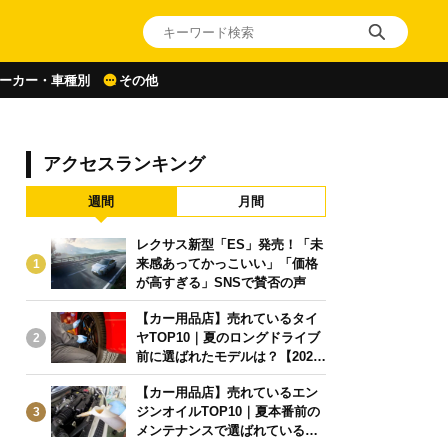
ーカー・車種別
その他
アクセスランキング
週間
月間
レクサス新型「ES」発売！「未
来感あってかっこいい」「価格
1
が高すぎる」SNSで賛否の声
【カー用品店】売れているタイ
ヤTOP10｜夏のロングドライブ
2
前に選ばれたモデルは？【2026
年6月版】
【カー用品店】売れているエン
ジンオイルTOP10｜夏本番前の
3
メンテナンスで選ばれている人