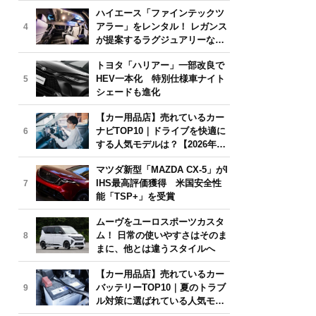
気モデルは？【2026年6月版】
ハイエース「ファインテックツ
アラー」をレンタル！ レガンス
4
が提案するラグジュアリーな移
動体験
トヨタ「ハリアー」一部改良で
HEV一本化 特別仕様車ナイト
5
シェードも進化
【カー用品店】売れているカー
ナビTOP10｜ドライブを快適に
6
する人気モデルは？【2026年6
月版】
マツダ新型「MAZDA CX-5」がI
IHS最高評価獲得 米国安全性
7
能「TSP+」を受賞
ムーヴをユーロスポーツカスタ
ム！ 日常の使いやすさはそのま
8
まに、他とは違うスタイルへ
【カー用品店】売れているカー
バッテリーTOP10｜夏のトラブ
9
ル対策に選ばれている人気モデ
ルは？【2026年6月版】