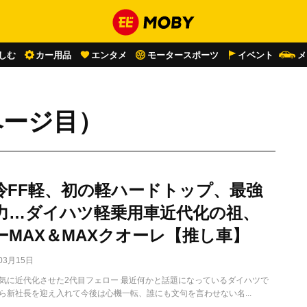
しむ
カー用品
エンタメ
モータースポーツ
イベント
メ
ページ目）
冷FF軽、初の軽ハードトップ、最強
馬力…ダイハツ軽乗用車近代化の祖、
ーMAX＆MAXクオーレ【推し車】
03月15日
気に近代化させた2代目フェロー 最近何かと話題になっているダイハツで
ら新社長を迎え入れて今後は心機一転、誰にも文句を言わせない名...