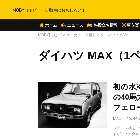
MOBY（モビー）自動車はおもしろい！
ホーム
ニュース
お役立ち情報
車を楽
MOBY[モビー]
>
メーカー・車種別
>
ダイハツ
>
MAX
ダイハツ MAX（1
初の水
の40
フェロ
MAX
2024年
ダイハツ軽を一
すが、トヨタか