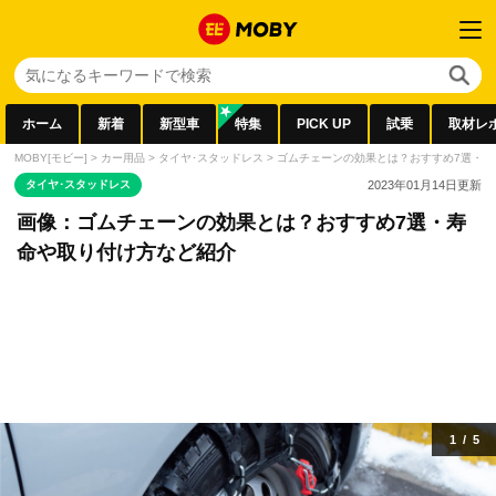
ホーム
新着
新型車
特集
PICK UP
試乗
取材レ
MOBY[モビー]
>
カー用品
>
タイヤ･スタッドレス
>
ゴムチェーンの効果とは？おすすめ7選・寿
タイヤ･スタッドレス
2023年01月14日
更新
画像：ゴムチェーンの効果とは？おすすめ7選・寿
命や取り付け方など紹介
1
/
5