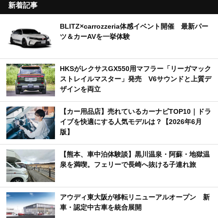
新着記事
BLITZ×carrozzeria体感イベント開催 最新パー
ツ＆カーAVを一挙体験
HKSがレクサスGX550用マフラー「リーガマック
ストレイルマスター」発売 V6サウンドと上質デ
ザインを両立
【カー用品店】売れているカーナビTOP10｜ドラ
イブを快適にする人気モデルは？【2026年6月
版】
【熊本、車中泊体験談】黒川温泉・阿蘇・地獄温
泉を満喫。フェリーで長崎へ抜ける子連れ旅
アウディ東大阪が移転リニューアルオープン 新
車・認定中古車を統合展開