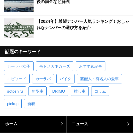
後の罰金など解説
【2024年】希望ナンバー人気ランキング！おしゃ
れなナンバーの選び方を紹介
話題のキーワード
カーラバ女子
モトメガネカーズ
おすすめ記事
エピソード
カーラバ
バイク
芸能人・有名人の愛車
sotoshiru
新型車
DRIMO
推し車
コラム
pickup
新着
ホーム
ニュース