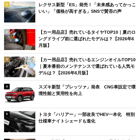
レクサス新型「ES」発売！「未来感あってかっこ
1
いい」「価格が高すぎる」SNSで賛否の声
【カー用品店】売れているタイヤTOP10｜夏のロ
2
ングドライブ前に選ばれたモデルは？【2026年6
月版】
【カー用品店】売れているエンジンオイルTOP10
3
｜夏本番前のメンテナンスで選ばれている人気モ
デルは？【2026年6月版】
スズキ新型「ブレッツァ」発表 CNG車設定で環
4
境性能と実用性を向上
トヨタ「ハリアー」一部改良でHEV一本化 特別
5
仕様車ナイトシェードも進化