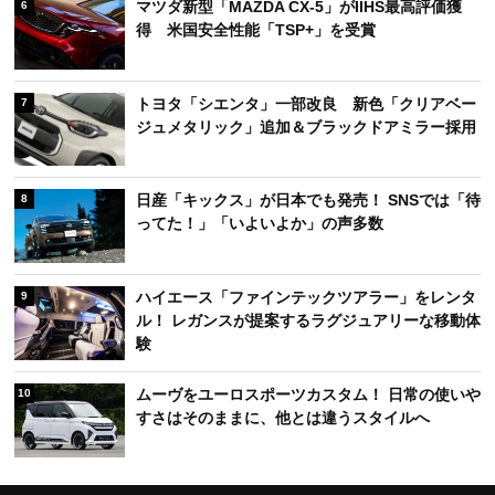
マツダ新型「MAZDA CX-5」がIIHS最高評価獲
6
得 米国安全性能「TSP+」を受賞
トヨタ「シエンタ」一部改良 新色「クリアベー
7
ジュメタリック」追加＆ブラックドアミラー採用
日産「キックス」が日本でも発売！ SNSでは「待
8
ってた！」「いよいよか」の声多数
ハイエース「ファインテックツアラー」をレンタ
9
ル！ レガンスが提案するラグジュアリーな移動体
験
ムーヴをユーロスポーツカスタム！ 日常の使いや
10
すさはそのままに、他とは違うスタイルへ