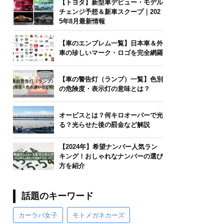
【トヨタ】新型車デビュー・モデル
チェンジ予想＆新車スクープ｜202
5年8月最新情報
【車のエンブレム一覧】日本車＆外
車の珍しいマーク・ロゴを完全網羅
【車の警告灯（ランプ）一覧】色別
の危険度・表示灯の意味とは？
オービスとは？何キロオーバーで光
る？光らせた後の罰金など解説
【2024年】希望ナンバー人気ラン
キング！おしゃれなナンバーの選び
方を紹介
話題のキーワード
カーラバ女子
モトメガネカーズ