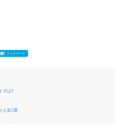
ブックマーク
イズは?
ヤ人気7選