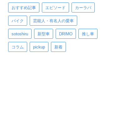
おすすめ記事
エピソード
カーラバ
バイク
芸能人・有名人の愛車
sotoshiru
新型車
DRIMO
推し車
コラム
pickup
新着