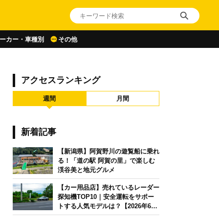
ーカー・車種別
その他
アクセスランキング
週間
月間
新着記事
【新潟県】阿賀野川の遊覧船に乗れ
る！「道の駅 阿賀の里」で楽しむ
渓谷美と地元グルメ
【カー用品店】売れているレーダー
探知機TOP10｜安全運転をサポー
トする人気モデルは？【2026年6月
版】