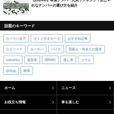
【2024年】希望ナンバー人気ランキング！おしゃ
れなナンバーの選び方を紹介
話題のキーワード
カーラバ女子
モトメガネカーズ
おすすめ記事
エピソード
カーラバ
バイク
芸能人・有名人の愛車
sotoshiru
新型車
DRIMO
推し車
コラム
pickup
新着
ホーム
ニュース
お役立ち情報
車を楽しむ