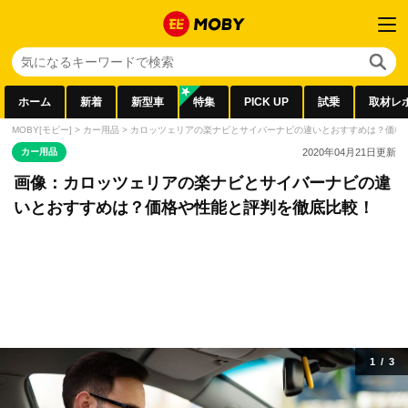
ホーム
新着
新型車
特集
PICK UP
試乗
取材レ
MOBY[モビー]
>
カー用品
>
カロッツェリアの楽ナビとサイバーナビの違いとおすすめは？価格
カー用品
2020年04月21日
更新
画像：カロッツェリアの楽ナビとサイバーナビの違
いとおすすめは？価格や性能と評判を徹底比較！
1
/
3