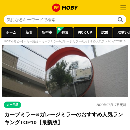
ホーム
新着
新型車
特集
PICK UP
試乗
取材レ
MOBY[モビー]
>
カー用品
>
カーブミラー&ガレージミラーのおすすめ人気ランキングTOP10【
カー用品
2020年07月17日
更新
カーブミラー&ガレージミラーのおすすめ人気ラン
キングTOP10【最新版】