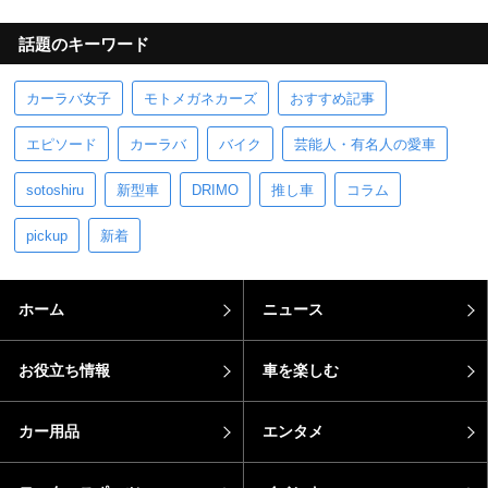
話題のキーワード
カーラバ女子
モトメガネカーズ
おすすめ記事
エピソード
カーラバ
バイク
芸能人・有名人の愛車
sotoshiru
新型車
DRIMO
推し車
コラム
pickup
新着
ホーム
ニュース
お役立ち情報
車を楽しむ
カー用品
エンタメ