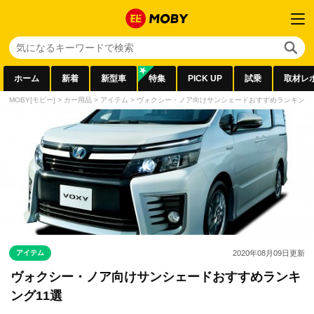
ホーム
新着
新型車
特集
PICK UP
試乗
取材レ
MOBY[モビー]
>
カー用品
>
アイテム
>
ヴォクシー・ノア向けサンシェードおすすめランキング1
アイテム
2020年08月09日
更新
ヴォクシー・ノア向けサンシェードおすすめランキ
ング11選