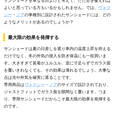
サンシェードを単なる日よけと考えて、ただ窓を覆えれば
よいと思っている方もいるかもしれません。では、
ヴォク
シー
・
ノア
の車種別に設計されたサンシェードには、どの
ようなメリットがあるのでしょうか？
最大限の効果を発揮する
サンシェードは夏の日差しを遮り車内の温度上昇を抑える
だけでなく、冬の外気の侵入を防ぎ保温にも一役買いま
す。大きすぎて装着がユルユル、逆に寸足らずでガラス面
を覆いきれなくても、その効果は薄れるでしょう。大事な
点は光や外気を確実に遮ることです。
専用商品は
ヴォクシー
・
ノア
のサイズで設計されており、
ジャストフィットでガラス面を隙間なく覆います。つま
り、専用サンシェードだからこそ最大限の効果を発揮する
のです。