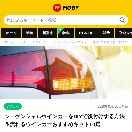
ホーム
新着
新型車
特集
PICK UP
試乗
取材レ
MOBY[モビー]
>
カー用品
>
アイテム
>
シーケンシャルウインカーをDIYで後付けする方法＆流
アイテム
2020年05月05日
更新
シーケンシャルウインカーをDIYで後付けする方法
＆流れるウインカーおすすめキット10選