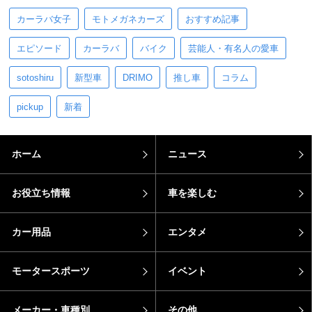
カーラバ女子
モトメガネカーズ
おすすめ記事
エピソード
カーラバ
バイク
芸能人・有名人の愛車
sotoshiru
新型車
DRIMO
推し車
コラム
pickup
新着
ホーム
ニュース
お役立ち情報
車を楽しむ
カー用品
エンタメ
モータースポーツ
イベント
メーカー・車種別
その他