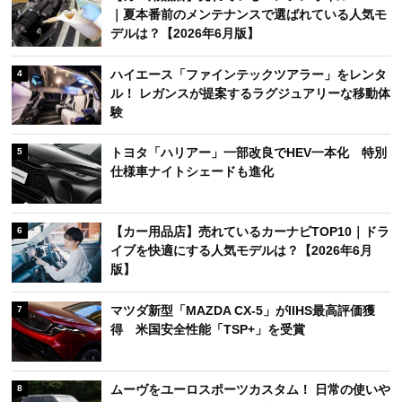
｜夏本番前のメンテナンスで選ばれている人気モ
デルは？【2026年6月版】
ハイエース「ファインテックツアラー」をレンタ
4
ル！ レガンスが提案するラグジュアリーな移動体
験
トヨタ「ハリアー」一部改良でHEV一本化 特別
5
仕様車ナイトシェードも進化
【カー用品店】売れているカーナビTOP10｜ドラ
6
イブを快適にする人気モデルは？【2026年6月
版】
マツダ新型「MAZDA CX-5」がIIHS最高評価獲
7
得 米国安全性能「TSP+」を受賞
ムーヴをユーロスポーツカスタム！ 日常の使いや
8