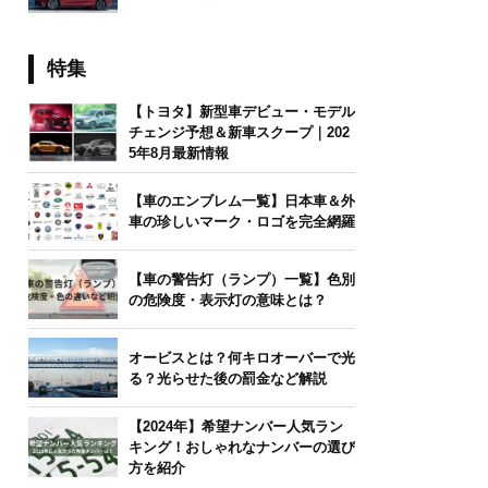
特集
【トヨタ】新型車デビュー・モデル
チェンジ予想＆新車スクープ｜202
5年8月最新情報
【車のエンブレム一覧】日本車＆外
車の珍しいマーク・ロゴを完全網羅
【車の警告灯（ランプ）一覧】色別
の危険度・表示灯の意味とは？
オービスとは？何キロオーバーで光
る？光らせた後の罰金など解説
【2024年】希望ナンバー人気ラン
キング！おしゃれなナンバーの選び
方を紹介