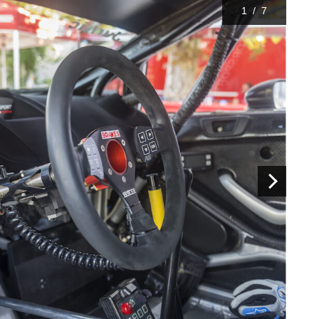
1
/
7