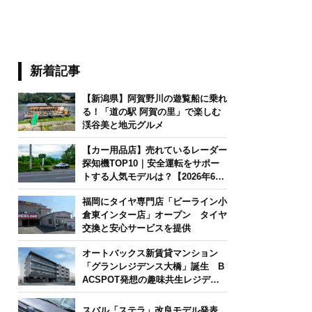
新着記事
【新潟県】阿賀野川の遊覧船に乗れ
る！「道の駅 阿賀の里」で楽しむ
渓谷美と地元グルメ
【カー用品店】売れているレーダー
探知機TOP10｜安全運転をサポー
トする人気モデルは？【2026年6月
版】
福岡にタイヤ専門店「ビーライン小
倉東インター店」オープン タイヤ
交換と安心サービスを提供
オートバックス新賃貸マンション
「グランレジデンス大橋」誕生 B
ACSPOT発想の趣味共生レジデン
ス
スバル「ステラ」改良モデル発表