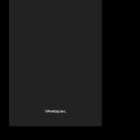
©PerkUp.Inc.