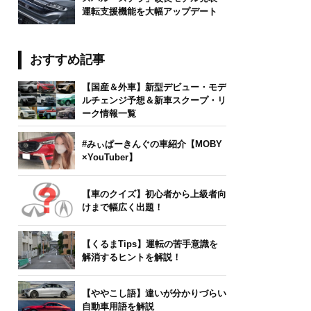
運転支援機能を大幅アップデート
a/stock.adobe.com
おすすめ記事
【国産＆外車】新型デビュー・モデ
ルチェンジ予想＆新車スクープ・リ
ーク情報一覧
#みぃぱーきんぐの車紹介【MOBY
×YouTuber】
【車のクイズ】初心者から上級者向
けまで幅広く出題！
【くるまTips】運転の苦手意識を
解消するヒントを解説！
【ややこし語】違いが分かりづらい
自動車用語を解説