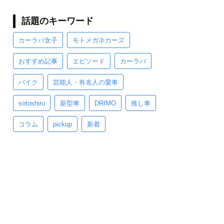
話題のキーワード
カーラバ女子
モトメガネカーズ
おすすめ記事
エピソード
カーラバ
バイク
芸能人・有名人の愛車
sotoshiru
新型車
DRIMO
推し車
コラム
pickup
新着