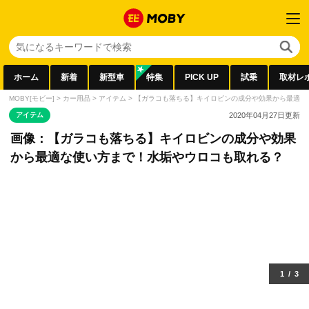
ホーム
新着
新型車
特集
PICK UP
試乗
取材レ
MOBY[モビー]
>
カー用品
>
アイテム
>
【ガラコも落ちる】キイロビンの成分や効果から最適な
アイテム
2020年04月27日
更新
画像：【ガラコも落ちる】キイロビンの成分や効果
から最適な使い方まで！水垢やウロコも取れる？
1
/
3