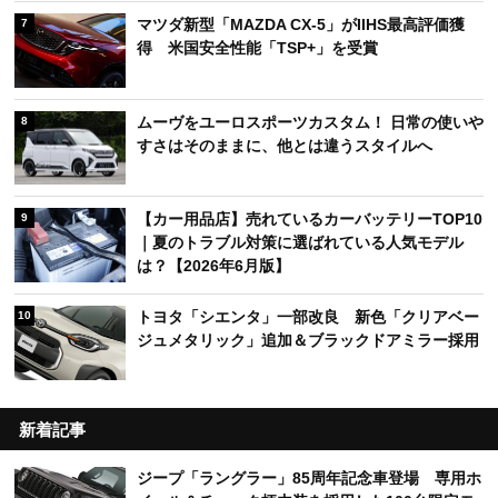
マツダ新型「MAZDA CX-5」がIIHS最高評価獲
7
得 米国安全性能「TSP+」を受賞
ムーヴをユーロスポーツカスタム！ 日常の使いや
8
すさはそのままに、他とは違うスタイルへ
【カー用品店】売れているカーバッテリーTOP10
9
｜夏のトラブル対策に選ばれている人気モデル
は？【2026年6月版】
トヨタ「シエンタ」一部改良 新色「クリアベー
10
ジュメタリック」追加＆ブラックドアミラー採用
新着記事
ジープ「ラングラー」85周年記念車登場 専用ホ