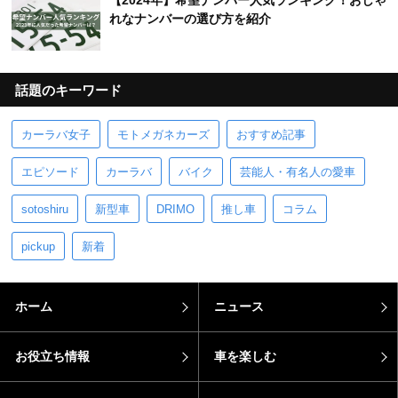
【2024年】希望ナンバー人気ランキング！おしゃ
れなナンバーの選び方を紹介
話題のキーワード
カーラバ女子
モトメガネカーズ
おすすめ記事
エピソード
カーラバ
バイク
芸能人・有名人の愛車
sotoshiru
新型車
DRIMO
推し車
コラム
pickup
新着
ホーム
ニュース
お役立ち情報
車を楽しむ