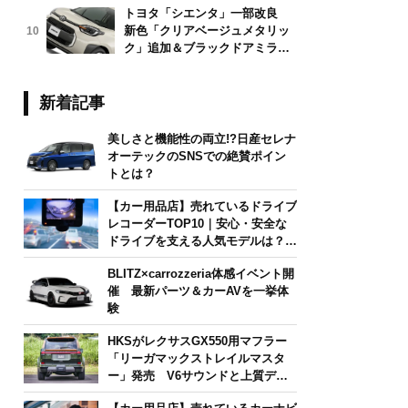
トヨタ「シエンタ」一部改良
新色「クリアベージュメタリッ
10
ク」追加＆ブラックドアミラー
採用
新着記事
美しさと機能性の両立!?日産セレナ
オーテックのSNSでの絶賛ポイン
トとは？
【カー用品店】売れているドライブ
レコーダーTOP10｜安心・安全な
ドライブを支える人気モデルは？
【2026年6月版】
BLITZ×carrozzeria体感イベント開
催 最新パーツ＆カーAVを一挙体
験
HKSがレクサスGX550用マフラー
「リーガマックストレイルマスタ
ー」発売 V6サウンドと上質デザ
インを両立