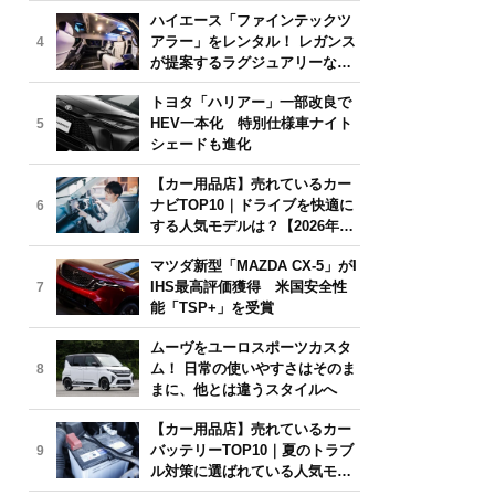
気モデルは？【2026年6月版】
ハイエース「ファインテックツ
アラー」をレンタル！ レガンス
4
が提案するラグジュアリーな移
動体験
トヨタ「ハリアー」一部改良で
HEV一本化 特別仕様車ナイト
5
シェードも進化
【カー用品店】売れているカー
ナビTOP10｜ドライブを快適に
6
する人気モデルは？【2026年6
月版】
マツダ新型「MAZDA CX-5」がI
IHS最高評価獲得 米国安全性
7
能「TSP+」を受賞
ムーヴをユーロスポーツカスタ
ム！ 日常の使いやすさはそのま
8
まに、他とは違うスタイルへ
【カー用品店】売れているカー
バッテリーTOP10｜夏のトラブ
9
ル対策に選ばれている人気モデ
ルは？【2026年6月版】