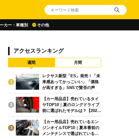
ーカー・車種別
その他
アクセスランキング
週間
月間
レクサス新型「ES」発売！「未
来感あってかっこいい」「価格
1
が高すぎる」SNSで賛否の声
【カー用品店】売れているタイ
ヤTOP10｜夏のロングドライブ
2
前に選ばれたモデルは？【2026
年6月版】
【カー用品店】売れているエン
ジンオイルTOP10｜夏本番前の
3
メンテナンスで選ばれている人