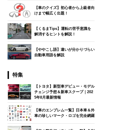
【車のクイズ】初心者から上級者向
けまで幅広く出題！
【くるまTips】運転の苦手意識を
解消するヒントを解説！
【ややこし語】違いが分かりづらい
自動車用語を解説
特集
【トヨタ】新型車デビュー・モデル
チェンジ予想＆新車スクープ｜202
5年8月最新情報
【車のエンブレム一覧】日本車＆外
車の珍しいマーク・ロゴを完全網羅