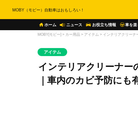
MOBY（モビー）自動車はおもしろい！
ホーム
ニュース
お役立ち情報
車を楽
MOBY[モビー]
>
カー用品
>
アイテム
>
インテリアクリーナ
アイテム
インテリアクリーナー
｜車内のカビ予防にも