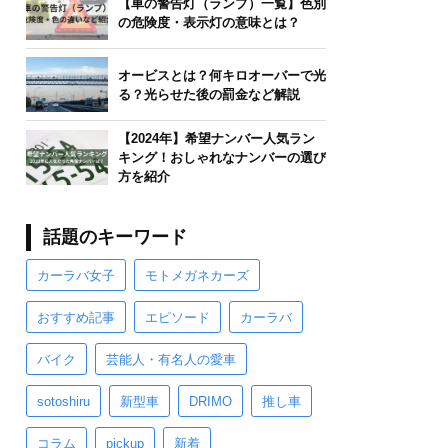
【車の警告灯（ランプ）一覧】色別
の危険度・表示灯の意味とは？
オービスとは？何キロオーバーで光
る？光らせた後の罰金など解説
【2024年】希望ナンバー人気ラン
キング！おしゃれなナンバーの選び
方を紹介
話題のキーワード
カーラバ女子
モトメガネカーズ
おすすめ記事
エピソード
カーラバ
バイク
芸能人・有名人の愛車
sotoshiru
新型車
DRIMO
推し車
コラム
pickup
新着