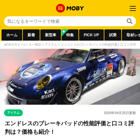
ホーム
新着
新型車
特集
PICK UP
試乗
取材レ
MOBY[モビー]
>
カー用品
>
アイテム
>
エンドレスのブレーキパッドの性能評価と口コミ評判は
アイテム
2020年04月25日
更新
エンドレスのブレーキパッドの性能評価と口コミ評
判は？価格も紹介！