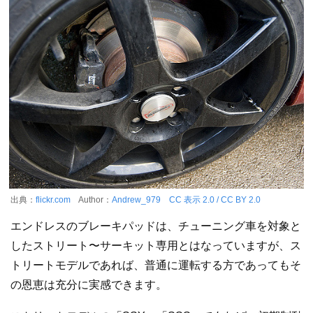
出典：
flickr.com
Author：
Andrew_979
CC 表示 2.0 / CC BY 2.0
エンドレスのブレーキパッドは、チューニング車を対象と
したストリート〜サーキット専用とはなっていますが、ス
トリートモデルであれば、普通に運転する方であってもそ
の恩恵は充分に実感できます。