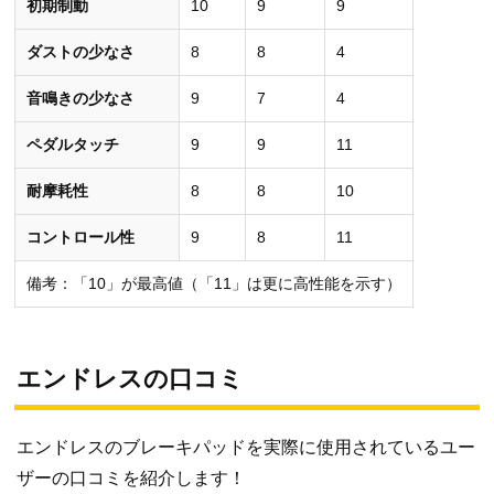
初期制動
10
9
9
ダストの少なさ
8
8
4
音鳴きの少なさ
9
7
4
ペダルタッチ
9
9
11
耐摩耗性
8
8
10
コントロール性
9
8
11
備考：「10」が最高値（「11」は更に高性能を示す）
エンドレスの口コミ
エンドレスのブレーキパッドを実際に使用されているユー
ザーの口コミを紹介します！