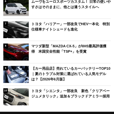
ムーヴをユーロスポーツカスタム！ 日常の使いや
6
すさはそのままに、他とは違うスタイルへ
トヨタ「ハリアー」一部改良でHEV一本化 特別
7
仕様車ナイトシェードも進化
マツダ新型「MAZDA CX-5」がIIHS最高評価獲
8
得 米国安全性能「TSP+」を受賞
【カー用品店】売れているカーバッテリーTOP10
9
｜夏のトラブル対策に選ばれている人気モデル
は？【2026年6月版】
トヨタ「シエンタ」一部改良 新色「クリアベー
10
ジュメタリック」追加＆ブラックドアミラー採用