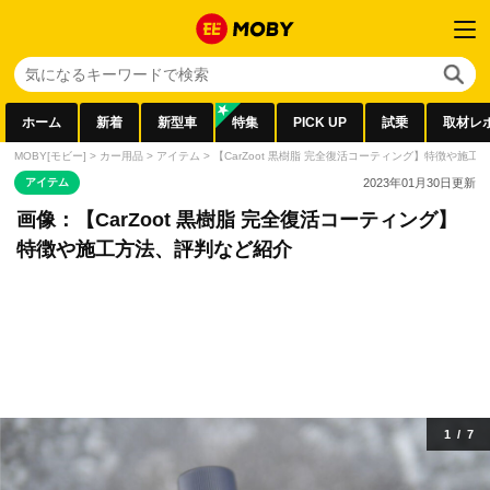
ホーム
新着
新型車
特集
PICK UP
試乗
取材レ
MOBY[モビー]
>
カー用品
>
アイテム
>
【CarZoot 黒樹脂 完全復活コーティング】特徴や施
アイテム
2023年01月30日
更新
画像：【CarZoot 黒樹脂 完全復活コーティング】
特徴や施工方法、評判など紹介
1
/
7