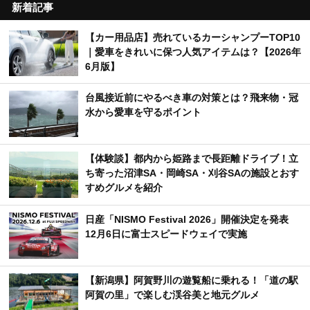
新着記事
【カー用品店】売れているカーシャンプーTOP10
｜愛車をきれいに保つ人気アイテムは？【2026年
6月版】
台風接近前にやるべき車の対策とは？飛来物・冠
水から愛車を守るポイント
【体験談】都内から姫路まで長距離ドライブ！立
ち寄った沼津SA・岡崎SA・刈谷SAの施設とおす
すめグルメを紹介
日産「NISMO Festival 2026」開催決定を発表
12月6日に富士スピードウェイで実施
【新潟県】阿賀野川の遊覧船に乗れる！「道の駅
阿賀の里」で楽しむ渓谷美と地元グルメ