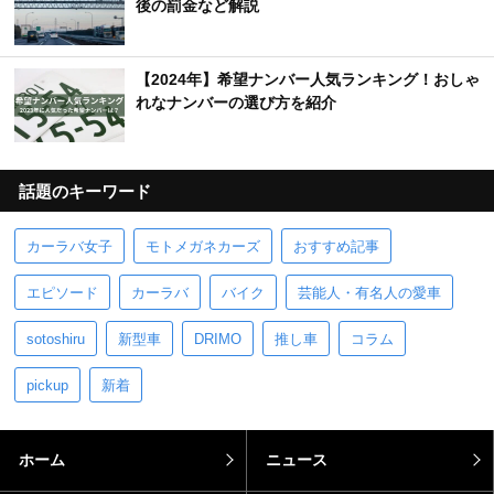
後の罰金など解説
【2024年】希望ナンバー人気ランキング！おしゃ
れなナンバーの選び方を紹介
話題のキーワード
カーラバ女子
モトメガネカーズ
おすすめ記事
エピソード
カーラバ
バイク
芸能人・有名人の愛車
sotoshiru
新型車
DRIMO
推し車
コラム
pickup
新着
ホーム
ニュース