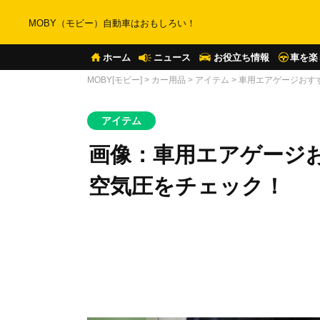
MOBY（モビー）自動車はおもしろい！
ホーム
ニュース
お役立ち情報
車を楽
MOBY[モビー]
>
カー用品
>
アイテム
>
車用エアゲージおす
アイテム
画像：車用エアゲージお
空気圧をチェック！