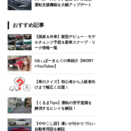
運転支援機能を大幅アップデート
おすすめ記事
【国産＆外車】新型デビュー・モデ
ルチェンジ予想＆新車スクープ・リ
ーク情報一覧
#みぃぱーきんぐの車紹介【MOBY
×YouTuber】
【車のクイズ】初心者から上級者向
けまで幅広く出題！
【くるまTips】運転の苦手意識を
解消するヒントを解説！
【ややこし語】違いが分かりづらい
自動車用語を解説