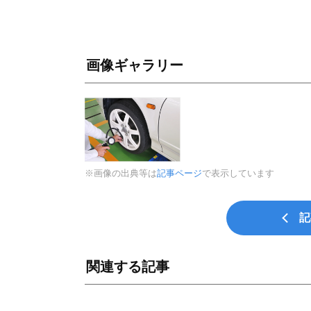
画像ギャラリー
※画像の出典等は
記事ページ
で表示しています
記
関連する記事