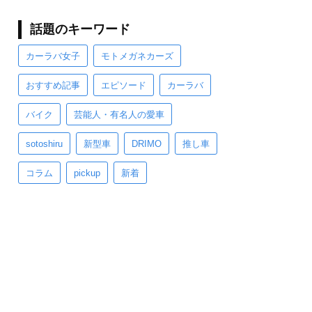
話題のキーワード
カーラバ女子
モトメガネカーズ
おすすめ記事
エピソード
カーラバ
バイク
芸能人・有名人の愛車
sotoshiru
新型車
DRIMO
推し車
コラム
pickup
新着