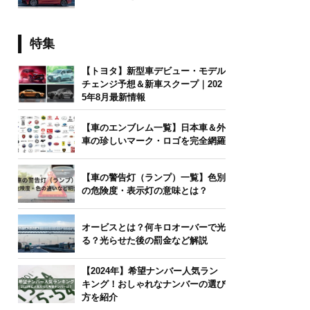
特集
【トヨタ】新型車デビュー・モデル
チェンジ予想＆新車スクープ｜202
5年8月最新情報
【車のエンブレム一覧】日本車＆外
車の珍しいマーク・ロゴを完全網羅
【車の警告灯（ランプ）一覧】色別
の危険度・表示灯の意味とは？
オービスとは？何キロオーバーで光
る？光らせた後の罰金など解説
【2024年】希望ナンバー人気ラン
キング！おしゃれなナンバーの選び
方を紹介