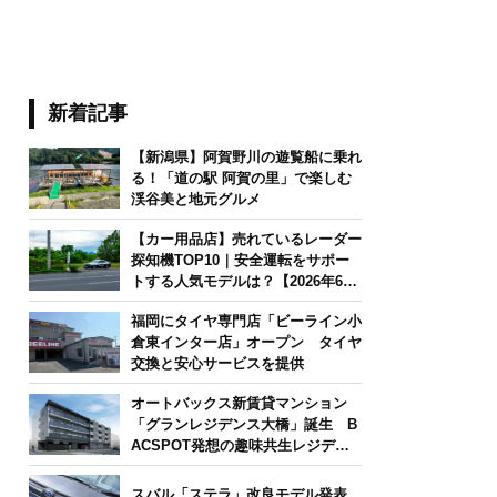
新着記事
【新潟県】阿賀野川の遊覧船に乗れ
る！「道の駅 阿賀の里」で楽しむ
渓谷美と地元グルメ
【カー用品店】売れているレーダー
探知機TOP10｜安全運転をサポー
トする人気モデルは？【2026年6月
版】
福岡にタイヤ専門店「ビーライン小
倉東インター店」オープン タイヤ
交換と安心サービスを提供
オートバックス新賃貸マンション
「グランレジデンス大橋」誕生 B
ACSPOT発想の趣味共生レジデン
ス
スバル「ステラ」改良モデル発表